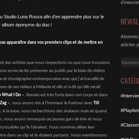
d'intervi
NEWSL
Abonnez-
pas apparaître dans vos premiers clips et de mettre en
articles 
Email
nt des artistes que nous respections ou que nous trouvions
ns envie de les présenter au public par le biais de vidéos
CATÉG
 et chorégraphe contemporaine avec qui j’ai travaillé de
s de ses vidéos à Mélanie et elle m’a dit qu’elle serait
o What I Do
». Renate est très forte dans son corps et dans
#Intervi
 Zag
», nous avons mis à l’honneur le Parkour avec
Till
#Playlis
c
. A la base, nous recherchions des skateurs mais et quand
n, nous avons remarqué ces jeunes gars de loin et nous
#Classe
ncroyables qu’ils faisaient. Nous sommes allées leur
être dans un clip et ils étaient partants. Nous mentionnons