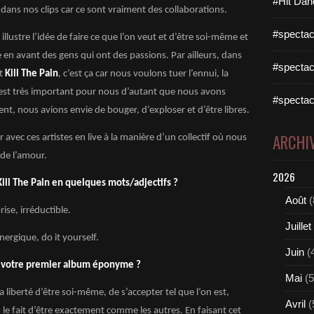
#Hit Dan
dans nos clips car ce sont vraiment des collaborations.
#spectac
 illustre l’idée de faire ce que l’on veut et d’être soi-même et
 en avant des gens qui ont des passions. Par ailleurs, dans
#spectac
et
Kill The Pain
, c’est ça car nous voulons tuer l’ennui, la
est très important pour nous d’autant que nous avons
#spectac
t, nous avions envie de bouger, d’exploser et d’être libres.
ARCHI
avec ces artistes en live à la manière d’un collectif où nous
de l’amour.
2026
ill The Pain en quelques mots/adjectifs ?
Août
(
rise, irréductible.
Juillet
énergique, do it yourself.
Juin
(
r votre premier album éponyme ?
Mai
(5
liberté d’être soi-même, de s’accepter tel que l’on est,
Avril
(
u le fait d’être exactement comme les autres. En faisant cet