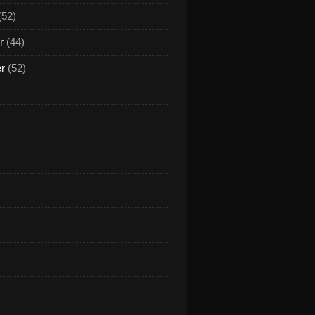
(52)
r
(44)
er
(52)