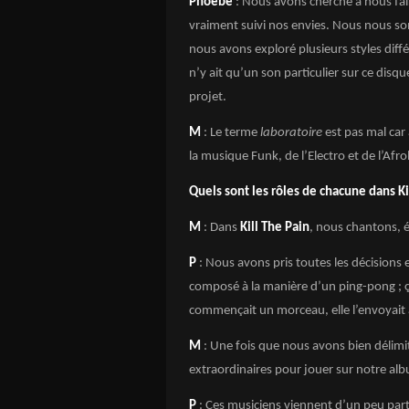
Phoebe
: Nous avons cherché à nous fai
vraiment suivi nos envies. Nous nous so
nous avons exploré plusieurs styles diff
n’y ait qu’un son particulier sur ce disq
projet.
M
: Le terme
laboratoire
est pas mal car
la musique Funk, de l’Electro et de l’Afr
Quels sont les rôles de chacune dans Ki
M
: Dans
Kill The Pain
, nous chantons, 
P
: Nous avons pris toutes les décisions
composé à la manière d’un ping-pong ; 
commençait un morceau, elle l’envoyait à
M
: Une fois que nous avons bien délimi
extraordinaires pour jouer sur notre al
P
: Ces musiciens viennent d’un peu part