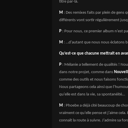
titre par-là.
M
: Des remixes faits par plein de gens
différents vont sortir régulièrement jusq
P
: Pour nous, ce premier album n’est p
M
: …d’autant que nous nous éclatons b
Qu’est-ce que chacune mettrait en avan
P
: Mélanie a tellement de qualités ! No
dans notre projet, comme dans
Nouvell
comme des outils et nous faisons foncti
Nous partageons cela ainsi que l’humour. 
qu’elle est dans la vie, sa spontanéité…
M
: Phoebe a déjà cité beaucoup de chos
vraiment ce qu’elle pense et j’aime cela. E
connaît la route à suivre. J’admire sa for