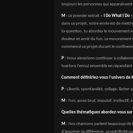
toujours les personnes qui apparaissent 
M
: Le premier extrait «
I Do What I Do
»
dans ce projet, notre envie est de mettre
ta question, tu abordes le mouvement 
douleur et avoir du fun. Le mouvement 
commencé ce projet durant le confinemen
P
: Nous aimerions continuer à collaborer 
tuerions l’ennui ensemble en répandant 
Comment définiriez-vous l’univers de K
P
: Liberté, spontanéité, collage, lâcher-p
M
: Fun, assez brut, impulsif, instinctif, 
Quelles thématiques abordez-vous su
M
: Nos chansons parlent beaucoup de la 
d’assumer sa différence, sa spécificité o