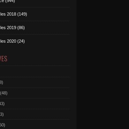
ce (544)
les 2018 (149)
les 2019 (86)
les 2020 (24)
VES
8)
(48)
43)
3)
50)