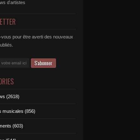
ews d'artistes
ETTER
vous pour être averti des nouveaux
publiés.
ORIES
ews (2618)
ts musicales (856)
ments (603)