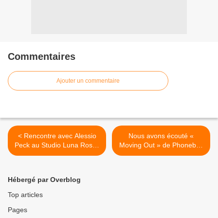
Commentaires
Ajouter un commentaire
< Rencontre avec Alessio
Nous avons écouté «
Peck au Studio Luna Rossa
Moving Out » de Phoneboy
à l’occasion de la parution
! >
de « Geniale » !
Hébergé par Overblog
Top articles
Pages