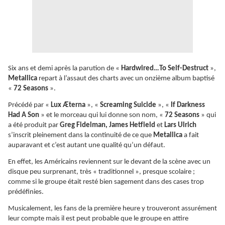
Six ans et demi après la parution de «
Hardwired…To Self-Destruct
»,
Metallica
repart à l’assaut des charts avec un onzième album baptisé
«
72 Seasons
».
Précédé par «
Lux Æterna
», «
Screaming Suicide
», «
If Darkness
Had A Son
» et le morceau qui lui donne son nom, «
72 Seasons
» qui
a été produit par
Greg Fidelman, James Hetfield
et
Lars Ulrich
s’inscrit pleinement dans la continuité de ce que
Metallica
a fait
auparavant et c’est autant une qualité qu’un défaut.
En effet, les Américains reviennent sur le devant de la scène avec un
disque peu surprenant, très « traditionnel », presque scolaire ;
comme si le groupe était resté bien sagement dans des cases trop
prédéfinies.
Musicalement, les fans de la première heure y trouveront assurément
leur compte mais il est peut probable que le groupe en attire