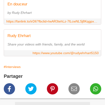
En douceur
by Rudy Ehrhart
https://fanlink.to/irD6?fbclid=IwAR3tehLz-7lLcwNLSj8KqgpxUObYcqZGnN7NPb18rDFqfmcqYHpwWAiecNk
Rudy Ehrhart
Share your videos with friends, family, and the world
https://www.youtube.com/@rudyehrhart5150
#Interviews
Partager