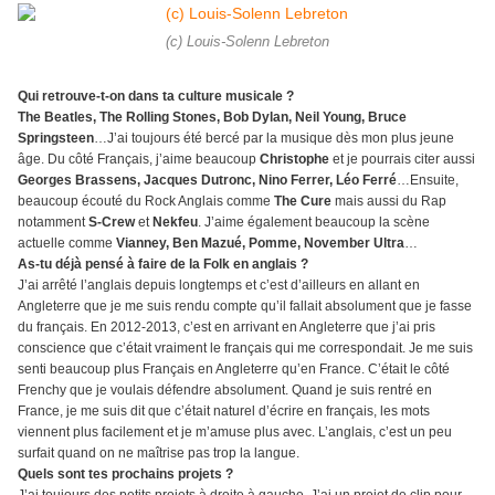
(c) Louis-Solenn Lebreton
Qui retrouve-t-on dans ta culture musicale ?
The Beatles, The Rolling Stones, Bob Dylan, Neil Young, Bruce
Springsteen
…J’ai toujours été bercé par la musique dès mon plus jeune
âge. Du côté Français, j’aime beaucoup
Christophe
et je pourrais citer aussi
Georges Brassens, Jacques Dutronc, Nino Ferrer, Léo Ferré
…Ensuite,
beaucoup écouté du Rock Anglais comme
The Cure
mais aussi du Rap
notamment
S-Crew
et
Nekfeu
. J’aime également beaucoup la scène
actuelle comme
Vianney, Ben Mazué, Pomme, November Ultra
…
As-tu déjà pensé à faire de la Folk en anglais ?
J’ai arrêté l’anglais depuis longtemps et c’est d’ailleurs en allant en
Angleterre que je me suis rendu compte qu’il fallait absolument que je fasse
du français. En 2012-2013, c’est en arrivant en Angleterre que j’ai pris
conscience que c’était vraiment le français qui me correspondait. Je me suis
senti beaucoup plus Français en Angleterre qu’en France. C’était le côté
Frenchy que je voulais défendre absolument. Quand je suis rentré en
France, je me suis dit que c’était naturel d’écrire en français, les mots
viennent plus facilement et je m’amuse plus avec. L’anglais, c’est un peu
surfait quand on ne maîtrise pas trop la langue.
Quels sont tes prochains projets ?