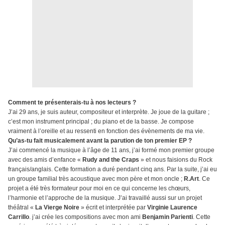
Comment te présenterais-tu à nos lecteurs ?
J’ai 29 ans, je suis auteur, compositeur et interprète. Je joue de la guitare ;
c’est mon instrument principal ; du piano et de la basse. Je compose
vraiment à l’oreille et au ressenti en fonction des évènements de ma vie.
Qu’as-tu fait musicalement avant la parution de ton premier EP ?
J’ai commencé la musique à l’âge de 11 ans, j’ai formé mon premier groupe
avec des amis d’enfance «
Rudy and the Craps
» et nous faisions du Rock
français/anglais. Cette formation a duré pendant cinq ans. Par la suite, j’ai eu
un groupe familial très acoustique avec mon père et mon oncle ;
R.Art
. Ce
projet a été très formateur pour moi en ce qui concerne les chœurs,
l’harmonie et l’approche de la musique. J’ai travaillé aussi sur un projet
théâtral «
La Vierge Noire
» écrit et interprétée par
Virginie Laurence
Carrillo
. j’ai crée les compositions avec mon ami
Benjamin Parienti
. Cette