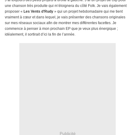
J’ai toujours des petits projets à droite à gauche. J’ai un projet de clip pour
une chanson très produite qui m’éloignera du côté Folk. Je vais également
proposer «
Les Vents d’Rudy
» qui un projet hebdomadaire qui me tient
vraiment à cœur et dans lequel, je vais présenter des chansons originales
sur mes réseaux sociaux afin de montrer mes différentes facettes. Je
commence à penser à mon prochain EP que je veux plus énergique ;
idéalement, il sortirait d’ici la fin de l’année.
Publicité