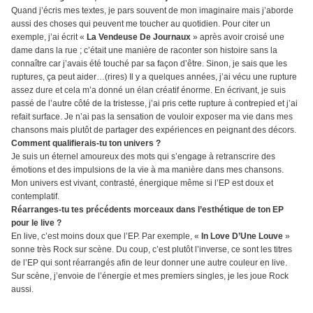
Quand j’écris mes textes, je pars souvent de mon imaginaire mais j’aborde
aussi des choses qui peuvent me toucher au quotidien. Pour citer un
exemple, j’ai écrit «
La Vendeuse De Journaux
» après avoir croisé une
dame dans la rue ; c’était une manière de raconter son histoire sans la
connaître car j’avais été touché par sa façon d’être. Sinon, je sais que les
ruptures, ça peut aider…(rires) Il y a quelques années, j’ai vécu une rupture
assez dure et cela m’a donné un élan créatif énorme. En écrivant, je suis
passé de l’autre côté de la tristesse, j’ai pris cette rupture à contrepied et j’ai
refait surface. Je n’ai pas la sensation de vouloir exposer ma vie dans mes
chansons mais plutôt de partager des expériences en peignant des décors.
Comment qualifierais-tu ton univers ?
Je suis un éternel amoureux des mots qui s’engage à retranscrire des
émotions et des impulsions de la vie à ma manière dans mes chansons.
Mon univers est vivant, contrasté, énergique même si l’EP est doux et
contemplatif.
Réarranges-tu tes précédents morceaux dans l’esthétique de ton EP
pour le live ?
En live, c’est moins doux que l’EP. Par exemple, «
In Love D’Une Louve
»
sonne très Rock sur scène. Du coup, c’est plutôt l’inverse, ce sont les titres
de l’EP qui sont réarrangés afin de leur donner une autre couleur en live.
Sur scène, j’envoie de l’énergie et mes premiers singles, je les joue Rock
aussi.