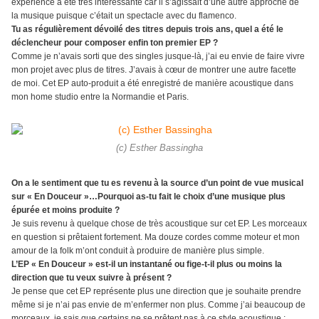
expérience a été très intéressante car il s’agissait d’une autre approche de
la musique puisque c’était un spectacle avec du flamenco.
Tu as régulièrement dévoilé des titres depuis trois ans, quel a été le
déclencheur pour composer enfin ton premier EP ?
Comme je n’avais sorti que des singles jusque-là, j’ai eu envie de faire vivre
mon projet avec plus de titres. J’avais à cœur de montrer une autre facette
de moi. Cet EP auto-produit a été enregistré de manière acoustique dans
mon home studio entre la Normandie et Paris.
(c) Esther Bassingha
On a le sentiment que tu es revenu à la source d’un point de vue musical
sur « En Douceur »…Pourquoi as-tu fait le choix d’une musique plus
épurée et moins produite ?
Je suis revenu à quelque chose de très acoustique sur cet EP. Les morceaux
en question si prêtaient fortement. Ma douze cordes comme moteur et mon
amour de la folk m’ont conduit à produire de manière plus simple.
L’EP « En Douceur » est-il un instantané ou fige-t-il plus ou moins la
direction que tu veux suivre à présent ?
Je pense que cet EP représente plus une direction que je souhaite prendre
même si je n’ai pas envie de m’enfermer non plus. Comme j’ai beaucoup de
morceaux, je sais que certains ne se prêtent pas à ce style acoustique ;