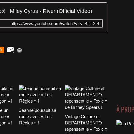
Miley Cyrus - River (Official Video)
https://www.youtube.com/watch?v=v_4fljfr2r4
0
À PRO
le un
Jeanne poursuit sa
 de «
route avec « Les
Vintage Culture et
on » !
Règles » !
DEPARTAMENTO
repensent le « Toxic »