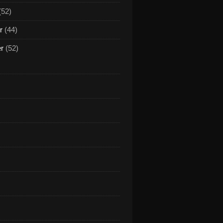
(52)
r
(44)
er
(52)