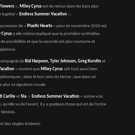
Flowers
»,
Miley Cyrus
est de retour dans les bacs plus
m baptisé «
Endless Summer Vacation
».
successeur de «
Plastic Hearts
» paru en novembre 2020 est
 Cyrus
a elle-même expliqué que la première synthétise
 de possibilités et que la seconde est plus nocturne et
 glamour.
n compagnie de
Kid Harpoon, Tyler Johnson, Greg Kurstin
et
Vacation
» montre que
Miley Cyrus
sait tout aussi bien
iophoniques ; dans le bon sens du terme ; que dans un
re plus sa signature vocale.
i Carlile
et
Sia
, «
Endless Summer Vacation
» sonne vrai,
 qu’elle va de l’avant, il y a quelque chose qui est de l’ordre
t féminin.
ont des singles évidents.