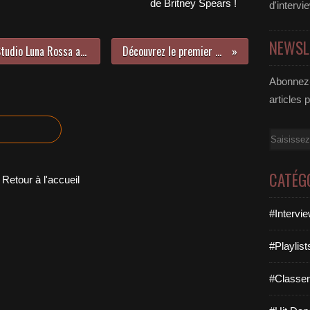
de Britney Spears !
d'intervi
NEWSL
Rencontre avec Solomon Pico au Studio Luna Rossa afin d’en apprendre plus sur « Undercover » !
Découvrez le premier album de Mimi Webb !
Abonnez-
articles 
Email
CATÉG
Retour à l'accueil
#Intervi
#Playlis
#Classe