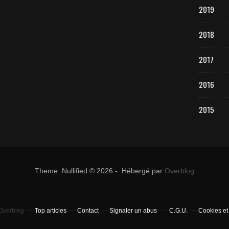
2019
2018
2017
2016
2015
Theme: Nullified © 2026 - Hébergé par
Overblog
 Overblog
Top articles
Contact
Signaler un abus
C.G.U.
Cookies et