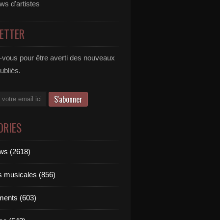
ews d'artistes
ETTER
vous pour être averti des nouveaux
publiés.
ORIES
ews (2618)
ts musicales (856)
ments (603)