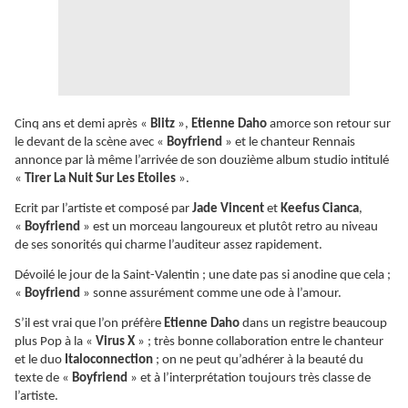
Cinq ans et demi après «
Blitz
»,
Etienne Daho
amorce son retour sur
le devant de la scène avec «
Boyfriend
» et le chanteur Rennais
annonce par là même l’arrivée de son douzième album studio intitulé
«
Tirer La Nuit Sur Les Etoiles
».
Ecrit par l’artiste et composé par
Jade Vincent
et
Keefus Cianca
,
«
Boyfriend
» est un morceau langoureux et plutôt retro au niveau
de ses sonorités qui charme l’auditeur assez rapidement.
Dévoilé le jour de la Saint-Valentin ; une date pas si anodine que cela ;
«
Boyfriend
» sonne assurément comme une ode à l’amour.
S’il est vrai que l’on préfère
Etienne Daho
dans un registre beaucoup
plus Pop à la «
Virus X
» ; très bonne collaboration entre le chanteur
et le duo
Italoconnection
; on ne peut qu’adhérer à la beauté du
texte de «
Boyfriend
» et à l’interprétation toujours très classe de
l’artiste.