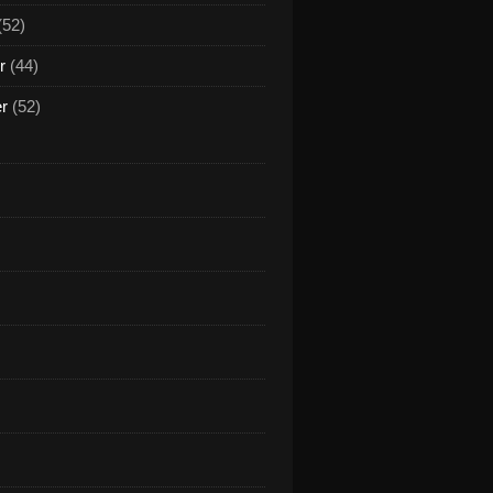
(52)
r
(44)
er
(52)