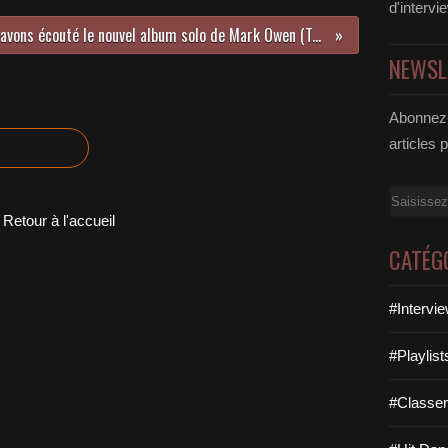
d'intervi
Nous avons écouté le nouvel album solo de Mark Owen (Take That) !
NEWSL
Abonnez-
articles 
Email
Retour à l'accueil
CATÉG
#Intervi
#Playlis
#Classe