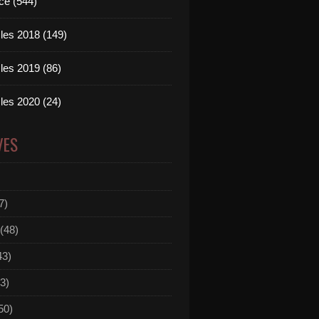
ce (544)
les 2018 (149)
les 2019 (86)
les 2020 (24)
VES
7)
(48)
43)
3)
50)