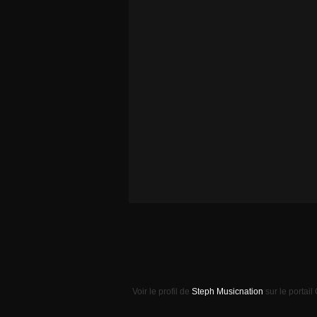
Voir le profil de
Steph Musicnation
sur le portail