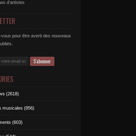
ews d'artistes
ETTER
vous pour être averti des nouveaux
publiés.
ORIES
ews (2618)
ts musicales (856)
ments (603)