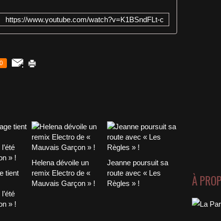
https://www.youtube.com/watch?v=K1BSndFLt-c
0
Helena dévoile un
Jeanne poursuit sa
 tient
remix Electro de «
route avec « Les
À PRO
Mauvais Garçon » !
Règles » !
l’été
n » !