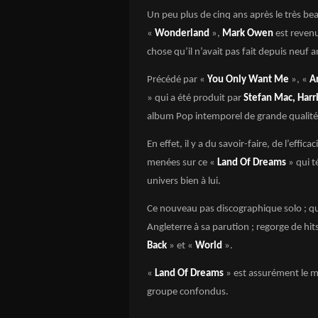
Un peu plus de cinq ans après le très b
«
Wonderland
»,
Mark Owen
est revenu
chose qu’il n’avait pas fait depuis neuf a
Précédé par «
You Only Want Me
», «
Ar
» qui a été produit par
Stefan Mac, Harr
album Pop intemporel de grande qualité 
En effet, il y a du savoir-faire, de l’effi
menées sur ce «
Land Of Dreams
» qui t
univers bien à lui.
Ce nouveau pas discographique solo ; qui
Angleterre à sa parution ; regorge de h
Back
» et «
World
».
«
Land Of Dreams
» est assurément le me
groupe confondus.