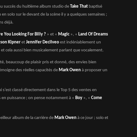
eau succès du huitième album studio de
Take That
baptisé
 en solo sur le devant de la scène il y a quelques semaines ;
ns déjà.
e You Looking For Billy ?
» et «
Magic
», «
Land Of Dreams
ison Kipner
et
Jennifer Decilveo
est indéniablement un
et cela aussi bien musicalement parlant que vocalement.
cacité, beaucoup de plaisir pris et donné, des envies bien
émoigne des réelles capacités de
Mark Owen
à proposer un
 s’est classé directement dans le Top 5 des ventes en
its en puissance ; on pense notamment à «
Boy
», «
Come
illeur album de la carrière de
Mark Owen
à ce jour ; solo et