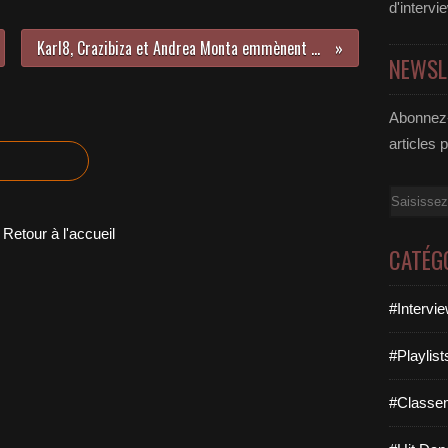
d'intervi
Karl8, Crazibiza et Andrea Monta emmènent « Stand By Me » sur le dancefloor !
NEWSL
Abonnez-
articles 
Email
Retour à l'accueil
CATÉG
#Intervi
#Playlis
#Classe