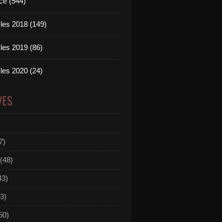
ce (544)
les 2018 (149)
les 2019 (86)
les 2020 (24)
VES
7)
(48)
43)
3)
50)