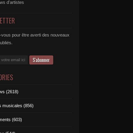
ews d'artistes
ETTER
vous pour être averti des nouveaux
publiés.
ORIES
ews (2618)
ts musicales (856)
ments (603)