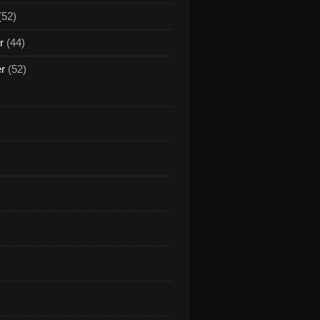
(52)
r
(44)
er
(52)