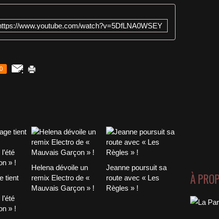
https://www.youtube.com/watch?v=5DfLNA0WSEY
0
Helena dévoile un
Jeanne poursuit sa
À PRO
 tient
remix Electro de «
route avec « Les
Mauvais Garçon » !
Règles » !
l’été
n » !