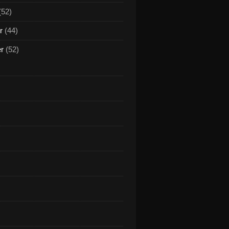
(52)
r
(44)
er
(52)