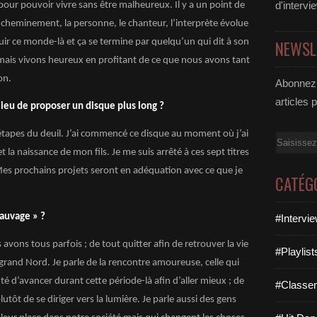
d'intervi
 pour pouvoir vivre sans être malheureux. Il y a un point de
e cheminement, la personne, le chanteur, l’interprète évolue
ir ce monde-là et ça se termine par quelqu’un qui dit à son
NEWSL
 mais vivons heureux en profitant de ce que nous avons tant
on.
Abonnez-
articles 
 lieu de proposer un disque plus long ?
t étapes du deuil. J’ai commencé ce disque au moment où j’ai
Email
 la naissance de mon fils. Je me suis arrêté à ces sept titres
Mes prochains projets seront en adéquation avec ce que je
CATÉG
Sauvage » ?
#Intervi
 avons tous parfois ; de tout quitter afin de retrouver la vie
#Playlis
 grand Nord. Je parle de la rencontre amoureuse, celle qui
nté d’avancer durant cette période-là afin d’aller mieux ; de
#Classe
utôt de se diriger vers la lumière. Je parle aussi des gens