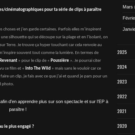
Mars
les/cinématographiques pour ta série de clips à paraître
Févrie
Janvi
s choses et j’en garde certaines. Parfois elles m’inspirent
une silhouette qui se découpe sur la plage et en l’isolant, on
sur Terre. Je trouve ça hyper touchant car cela renvoie au
2025
e m’inspire souvent tout comme la lumière. En termes de
 Revenant
» pour le clip de «
Poussière
». Je pourrai citer
2024
vu ce film et «
Into The Wild
» mais sans le vouloir car ce
ire un clip, je fais avec ce que j’ai et quand je pars pour un
2023
l photo.
2022
2021
2020
au le plus engagé ?