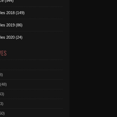
ce (544)
les 2018 (149)
les 2019 (86)
les 2020 (24)
VES
8)
(48)
43)
3)
50)