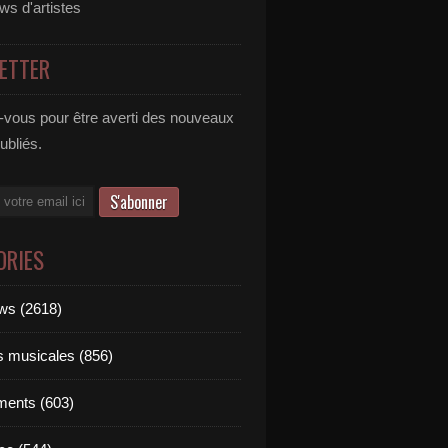
ews d'artistes
ETTER
vous pour être averti des nouveaux
publiés.
ORIES
ews (2618)
ts musicales (856)
ments (603)