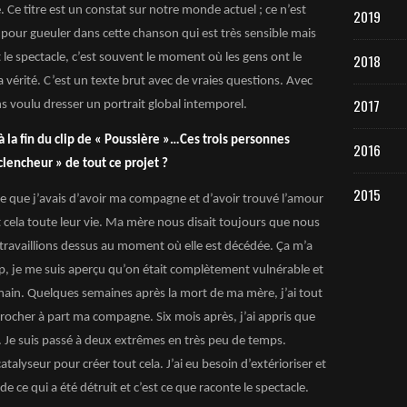
 Ce titre est un constat sur notre monde actuel ; ce n’est
2019
 pour gueuler dans cette chanson qui est très sensible mais
 le spectacle, c’est souvent le moment où les gens ont le
2018
a vérité. C’est un texte brut avec de vraies questions. Avec
2017
s voulu dresser un portrait global intemporel.
à la fin du clip de « Poussière »…Ces trois personnes
2016
clencheur » de tout ce projet ?
2015
e que j’avais d’avoir ma compagne et d’avoir trouvé l’amour
cela toute leur vie. Ma mère nous disait toujours que nous
travaillions dessus au moment où elle est décédée.
Ça
m’a
, je me suis aperçu qu’on était complètement vulnérable et
main. Quelques semaines après la mort de ma mère, j’ai tout
ccrocher à part ma compagne. Six mois après, j’ai appris que
tal. Je suis passé à deux extrêmes en très peu de temps.
talyseur pour créer tout cela. J’ai eu besoin d’extérioriser et
e ce qui a été détruit et c’est ce que raconte le spectacle.