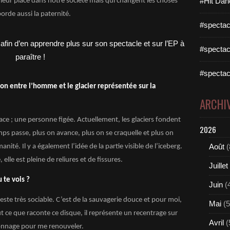
#Hit Dan
 leur place dans notre société mais qui changent les choses
orde aussi la paternité.
#spectac
#spectac
#spectac
ion entre l’homme et le glacier représentée sur la
ARCHI
ce ; une personne figée. Actuellement, les glaciers fondent
2026
mps passe, plus on avance, plus on se craquelle et plus on
Août
(
té. Il y a également l’idée de la partie visible de l’iceberg.
 elle est pleine de reliures et de fissures.
Juillet
u te vois ?
Juin
(
este très sociable. C’est de la sauvagerie douce et pour moi,
Mai
(5
tout ce que raconte ce disque, il représente un recentrage sur
Avril
(
onnage pour me renouveler.