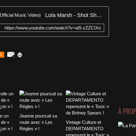
Lola Marsh - Shot Shot Cherry (Official Music Video)
https://www.youtube.com/watch?v=at5-zZZCIXo
0
À PRO
le un
Jeanne poursuit sa
 de «
route avec « Les
Vintage Culture et
on » !
Règles » !
DEPARTAMENTO
repensent le « Toxic »