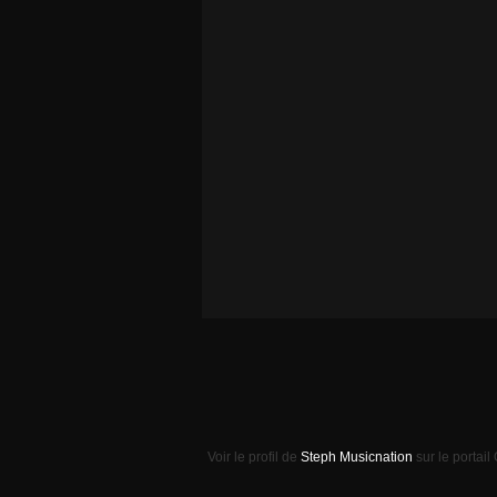
Voir le profil de
Steph Musicnation
sur le portail