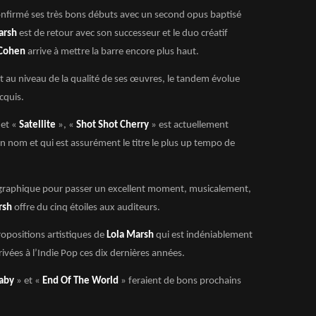
onfirmé ses très bons débuts avec un second opus baptisé
arsh
est de retour avec son successeur et le duo créatif
 Cohen
arrive à mettre la barre encore plus haut.
t au niveau de la qualité de ses œuvres, le tandem évolue
cquis.
 et «
Satellite
», «
Shot Shot Cherry
» est actuellement
n nom et qui est assurément le titre le plus up tempo de
cographique pour passer un excellent moment, musicalement,
rsh
offre du cinq étoiles aux auditeurs.
ropositions artistiques de
Lola Marsh
qui est indéniablement
rivées à l’Indie Pop ces dix dernières années.
Baby
» et «
End Of The World
» feraient de bons prochains