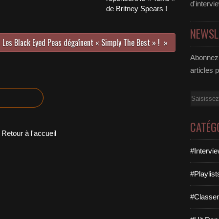
d'intervi
de Britney Spears !
NEWSL
Les Black Eyed Peas dégaînent « Simply The Best » !
Abonnez-
articles 
Email
CATÉG
Retour à l'accueil
#Intervi
#Playlis
#Classe