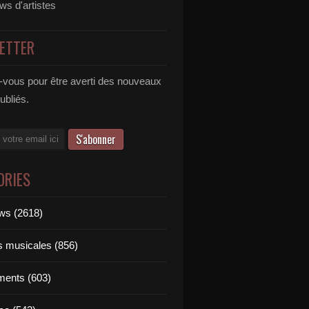
ews d'artistes
ETTER
vous pour être averti des nouveaux
publiés.
ORIES
ews (2618)
ts musicales (856)
ments (603)