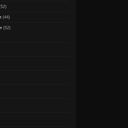
(52)
r
(44)
er
(52)