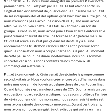
V
: En 2018-2019, nous avons enregistré un premier EP avec notre
premier batteur qui est parti par la suite. Le but était de sortir un
single et bien évidemment de jouer ce disque sur scène mais du fait
de ses indisponibilités et des options qu’il avait avec un autre groupe,
nous n’arrivions pas à avoir une vision claire. Quand nous avons
retrouvé un nouveau batteur, il a fallu le « former » au son du
groupe. Durant un an, nous avons joué à Lyon et aux alentours et le
point culminant aurait dû être une tournée en Angleterre mais…le
COVID est arrivé. On s’est pris ça dans les dents. Il y a eu une
énormément de frustration car nous allions enfin pouvoir sortir
quelque chose et on nous a coupé l’herbe sous le pied. Au moment
de cette pause pour une durée indéterminée, nous nous sommes
concertés car si nous étions contents de nos morceaux, ils
commençaient à être vieux…
P
: …et à ce moment-là, Kévin venait de rejoindre le groupe comme
second guitariste. Nous voulions créer encore plus d’harmonie dans
notre musique afin de l’ouvrir à quelque chose de plus Pop au final.
Quand la tournée s’est annulée à cause du COVID, on a remis un peu
en question notre direction artistique, nous avons profité de l’arrivée
de Kévin pour enrichir nos morceaux, nous avons revisité notre set,
nous avons rajouté de nouveaux morceaux…Durant ces trois ans,
nous avons composé, enregistré notre disque qui sortira en mars