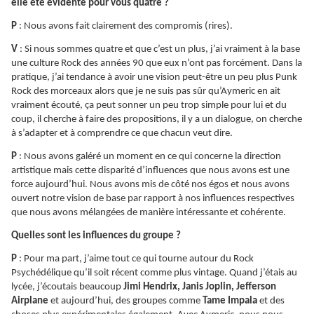
elle été évidente pour vous quatre ?
P
: Nous avons fait clairement des compromis (rires).
V
: Si nous sommes quatre et que c’est un plus, j’ai vraiment à la base
une culture Rock des années 90 que eux n’ont pas forcément. Dans la
pratique, j’ai tendance à avoir une vision peut-être un peu plus Punk
Rock des morceaux alors que je ne suis pas sûr qu’Aymeric en ait
vraiment écouté, ça peut sonner un peu trop simple pour lui et du
coup, il cherche à faire des propositions, il y a un dialogue, on cherche
à s’adapter et à comprendre ce que chacun veut dire.
P
: Nous avons galéré un moment en ce qui concerne la direction
artistique mais cette disparité d’influences que nous avons est une
force aujourd’hui. Nous avons mis de côté nos égos et nous avons
ouvert notre vision de base par rapport à nos influences respectives
que nous avons mélangées de manière intéressante et cohérente.
Quelles sont les influences du groupe ?
P
: Pour ma part, j’aime tout ce qui tourne autour du Rock
Psychédélique qu’il soit récent comme plus vintage. Quand j’étais au
lycée, j’écoutais beaucoup
Jimi Hendrix, Janis Joplin, Jefferson
Airplane
et aujourd’hui, des groupes comme
Tame Impala
et des