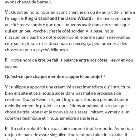
avons changé de batteur.
V
: Quant au nom, nous en avons cherché un où il y aurait de la rime à
l’image de
King Gizzard and the Lizard Wizard
et il
renvoie en partie
au côté assez sombre que nous pouvons avoir dans notre musique
qui est un peu Psyché ; c’est le côté sorcier. A la base, nous
n’assumions pas trop notre côté Pop et le terme sugar renvoyait au
côté sucré ; le sucre est doux mais en excès, ça peut amener à des
choses un peu « psychédéliques ».
P
: Notre nom de groupe fait la balance entre nos côtés Heavy et Pop
sucrée.
Qu’est-ce que chaque membre a apporté au projet ?
V
: Philippe a apporté une créativité assez immédiate qu’il structure
bien ensuite et cela nous a aidés dans pas mal de processus de
création. Quand Kévin a rejoint le groupe, il nous a permis d’ouvrir
mélodiquement le projet car nous étions auparavant sur quelque
chose de très Stoner et je trouvais cela assez limitant. Aymeric a un
côté très technique et il nous améliore dans le jeu.
P
: Il a cette volonté de ne pas faire comme tout le monde. Aymeric a
un jeu de batterie assez singulier. Il ne veut pas faire du scolaire. Il