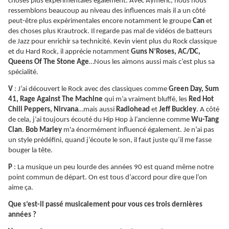
choses plus expérimentales également. Avec Aymeric, nous nous
ressemblons beaucoup au niveau des influences mais il a un côté
peut-être plus expérimentales encore notamment le groupe
Can
et
des choses plus Krautrock. Il regarde pas mal de vidéos de batteurs
de Jazz pour enrichir sa technicité. Kevin vient plus du Rock classique
et du Hard Rock, il apprécie notamment
Guns N’Roses, AC/DC,
Queens Of The Stone Age
…Nous les aimons aussi mais c’est plus sa
spécialité.
V
: J’ai découvert le Rock avec des classiques comme
Green Day, Sum
41, Rage Against The Machine
qui m’a vraiment bluffé, les
Red Hot
Chili Peppers, Nirvana
…mais aussi
Radiohead
et
Jeff Buckley
. A côté
de cela, j’ai toujours écouté du Hip Hop à l’ancienne comme
Wu-Tang
Clan
.
Bob Marley
m'a énormément influencé également. Je n’ai pas
un style prédéfini, quand j’écoute le son, il faut juste qu’il me fasse
bouger la tête.
P
: La musique un peu lourde des années 90 est quand même notre
point commun de départ. On est tous d’accord pour dire que l’on
aime ça.
Que s’est-il passé musicalement pour vous ces trois dernières
années ?