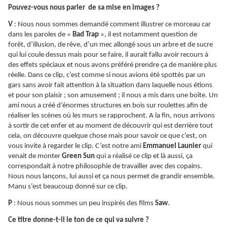
Pouvez-vous nous parler de sa mise en images ?
V
: Nous nous sommes demandé comment illustrer ce morceau car
dans les paroles de «
Bad Trap
», il est notamment question de
forêt, d’illusion, de rêve, d’un mec allongé sous un arbre et de sucre
qui lui coule dessus mais pour se faire, il aurait fallu avoir recours à
des effets spéciaux et nous avons préféré prendre ça de manière plus
réelle. Dans ce clip, c’est comme si nous avions été spottés par un
gars sans avoir fait attention à la situation dans laquelle nous étions
et pour son plaisir ; son amusement ; il nous a mis dans une boîte. Un
ami nous a créé d’énormes structures en bois sur roulettes afin de
réaliser les scènes où les murs se rapprochent. A la fin, nous arrivons
à sortir de cet enfer et au moment de découvrir qui est derrière tout
cela, on découvre quelque chose mais pour savoir ce que c’est, on
vous invite à regarder le clip. C’est notre ami
Emmanuel Launier
qui
venait de monter
Green Sun
qui a réalisé ce clip et là aussi, ça
correspondait à notre philosophie de travailler avec des copains.
Nous nous lançons, lui aussi et ça nous permet de grandir ensemble.
Manu s’est beaucoup donné sur ce clip.
P
: Nous nous sommes un peu inspirés des films
Saw
.
Ce titre donne-t-il le ton de ce qui va suivre ?