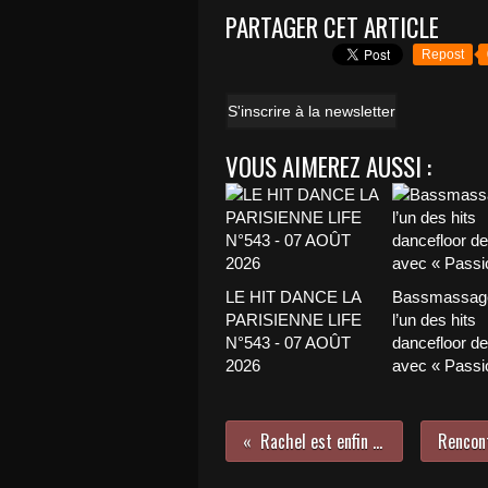
PARTAGER CET ARTICLE
Repost
S'inscrire à la newsletter
VOUS AIMEREZ AUSSI :
LE HIT DANCE LA
Bassmassage
PARISIENNE LIFE
l’un des hits
N°543 - 07 AOÛT
dancefloor de 
2026
avec « Passio
Rachel est enfin de retour avec « Fou » !