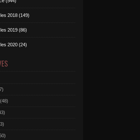
ce (544)
les 2018 (149)
les 2019 (86)
les 2020 (24)
VES
7)
(48)
43)
3)
50)