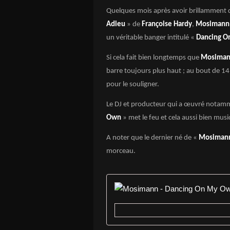
Quelques mois après avoir brillamment
Adieu
» de
Françoise Hardy
,
Mosimann
un véritable banger intitulé «
Dancing 
Si cela fait bien longtemps que
Mosima
barre toujours plus haut ; au bout de 14 
pour le souligner.
Le DJ et producteur qui a œuvré notam
Own
» met le feu et cela aussi bien mus
A noter que le dernier né de «
Mosiman
morceau.