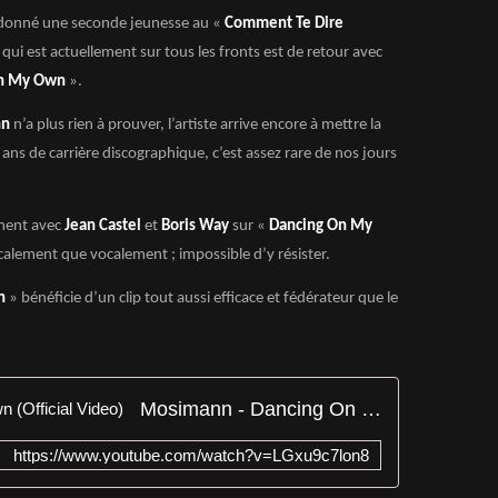
 donné une seconde jeunesse au «
Comment Te Dire
qui est actuellement sur tous les fronts est de retour avec
On My Own
».
nn
n’a plus rien à prouver, l’artiste arrive encore à mettre la
ans de carrière discographique, c’est assez rare de nos jours
ment avec
Jean Castel
et
Boris Way
sur «
Dancing On My
icalement que vocalement ; impossible d’y résister.
n
» bénéficie d’un clip tout aussi efficace et fédérateur que le
Mosimann - Dancing On My Own (Official Video)
https://www.youtube.com/watch?v=LGxu9c7lon8