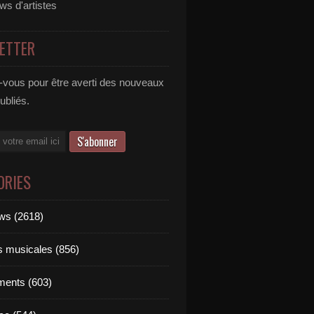
ews d'artistes
ETTER
vous pour être averti des nouveaux
publiés.
ORIES
ews (2618)
ts musicales (856)
ments (603)