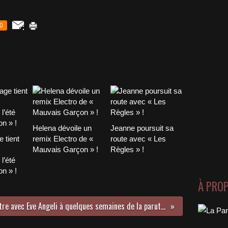
0
Helena dévoile un
Jeanne poursuit sa
 tient
remix Electro de «
route avec « Les
Mauvais Garçon » !
Règles » !
l’été
n » !
À PRO
Rencontre avec Eve Angeli à quelques semaines de la parution de son nouvel album et de son concert au Théâtre des Etoiles !