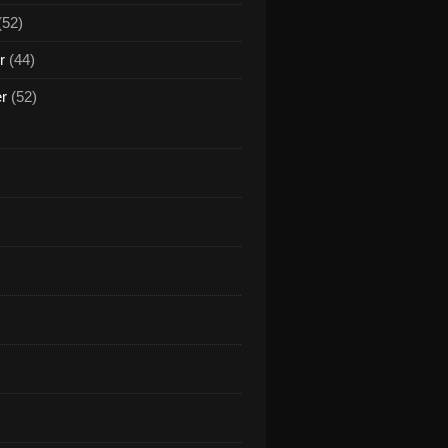
(52)
r
(44)
er
(52)