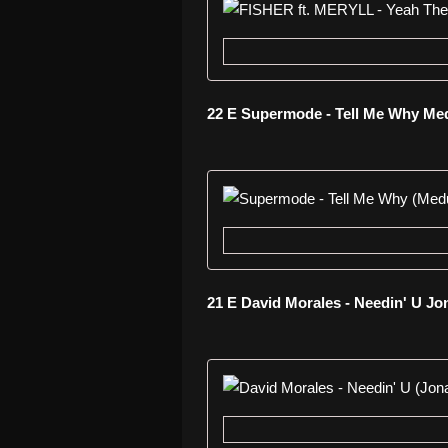
22 E Supermode - Tell Me Why M
21 E David Morales - Needin' U J