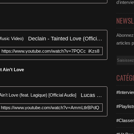
d'intervi
NEWSL
Abonnez-
Declain - Tainted Love (Official Music Video)
articles 
https://www.youtube.com/watch?v=7PQCc_iKzs8
Email
It Ain't Love
CATÉG
#Intervi
Lucas & Steve x 4 Strings - If It Ain't Love (feat. Lagique) [Official Audio]
#Playlis
https://www.youtube.com/watch?v=AmmLtlrBPdQ
#Classe