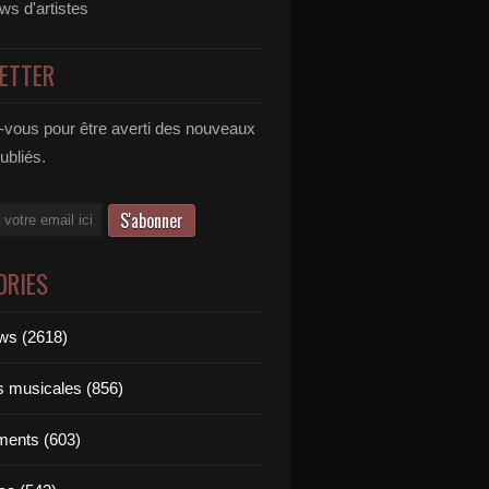
ews d'artistes
ETTER
vous pour être averti des nouveaux
publiés.
ORIES
ews (2618)
ts musicales (856)
ments (603)