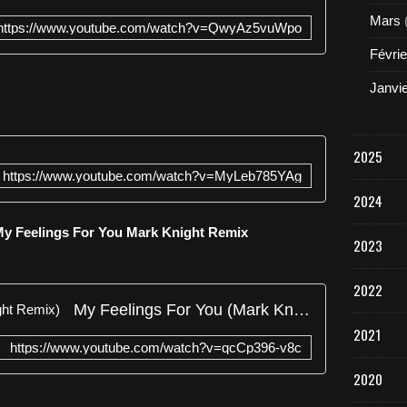
Mars
https://www.youtube.com/watch?v=QwyAz5vuWpo
Févrie
Janvi
2025
https://www.youtube.com/watch?v=MyLeb785YAg
2024
 My Feelings For You Mark Knight Remix
2023
2022
My Feelings For You (Mark Knight Remix)
2021
https://www.youtube.com/watch?v=qcCp396-v8c
2020