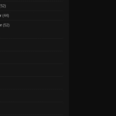
(52)
r
(44)
er
(52)