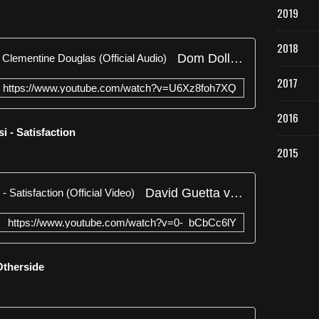
2019
2018
Dom Dolla - Miracle Maker feat. Clementine Douglas (Official Audio)
2017
https://www.youtube.com/watch?v=U6Xz8foh7XQ
2016
i - Satisfaction
2015
David Guetta vs Benny Benassi - Satisfaction (Official Video)
https://www.youtube.com/watch?v=0-_bCbCc6lY
 Otherside