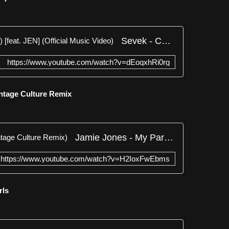
Sevek - Cathedral (Piece Of Me) [feat. JEN] (Official Music Video)
https://www.youtube.com/watch?v=dEoqxhRi0rg
intage Culture Remix
Jamie Jones - My Paradise (Vintage Culture Remix)
https://www.youtube.com/watch?v=H2IoxFwEbms
irls