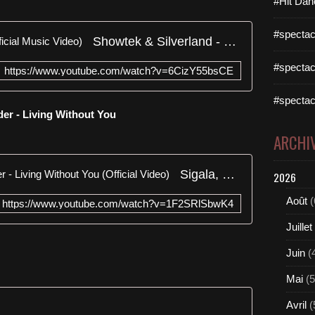
#Hit Dan
#spectac
Showtek & Silverland - Free (Official Music Video)
#spectac
https://www.youtube.com/watch?v=6CizY55bsCE
#spectac
der - Living Without You
ARCHI
Sigala, David Guetta, Sam Ryder - Living Without You (Official Video)
2026
Août
(
https://www.youtube.com/watch?v=1F2SRlSbwK4
Juillet
Juin
(
Mai
(5
Avril
(