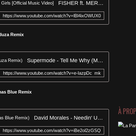
FISHER ft. MERYLL - Yeah The Girls [Official Music Video]
https://www.youtube.com/watch?v=lBl4ixOWUX0
eduza Remix
Supermode - Tell Me Why (Meduza Remix)
https://www.youtube.com/watch?v=e-IazpDc_mk
onas Blue Remix
À PRO
David Morales - Needin' U (Jonas Blue Remix)
https://www.youtube.com/watch?v=iBe2ol2zGSQ