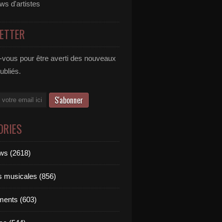
ews d'artistes
ETTER
vous pour être averti des nouveaux
publiés.
ORIES
ews (2618)
ts musicales (856)
ments (603)