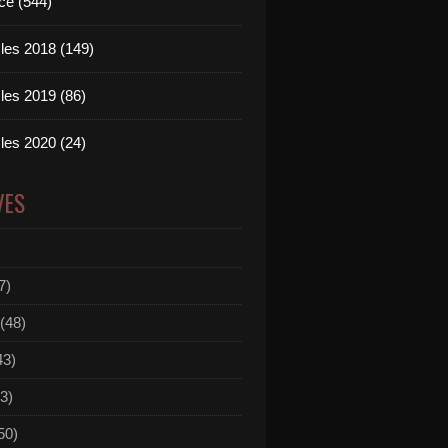
ce (544)
les 2018 (149)
les 2019 (86)
les 2020 (24)
VES
7)
(48)
43)
3)
50)