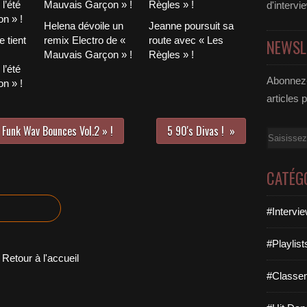
d'intervi
Helena dévoile un
Jeanne poursuit sa
 tient
remix Electro de «
route avec « Les
NEWSL
Mauvais Garçon » !
Règles » !
l’été
Abonnez-
n » !
articles 
 Funk Wav Bounces Vol.2 » !
5 90's Divas !
Email
CATÉG
#Intervi
#Playlis
Retour à l'accueil
#Classe