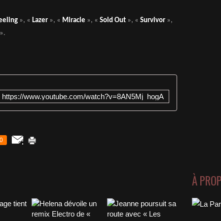
eeling
», «
Lazer
», «
Miracle
», «
Sold Out
», «
Survivor
»,
».
https://www.youtube.com/watch?v=8AN5Mj_hogA
0
À PRO