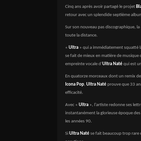
Cinq ans après avoir partagé le projet
Bl
retour avec un splendide septième albu
Sur son nouveau pas discographique, la 
toute la distance.
«
Ultra
» qui a immédiatement squatté la 
se fait de mieux en matière de musique c
empreinte vocale d’
Ultra Naté
qui est un
En quatorze morceaux dont un remix de 
Icona Pop
,
Ultra Naté
prouve que 33 ans
efficacité.
Avec «
Ultra
», l’artiste redonne ses lett
instantanément la glorieuse époque de
les années 90.
Si
Ultra Naté
se fait beaucoup trop rare 