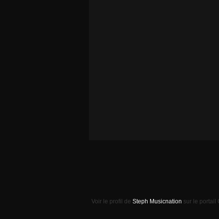
Voir le profil de
Steph Musicnation
sur le portail