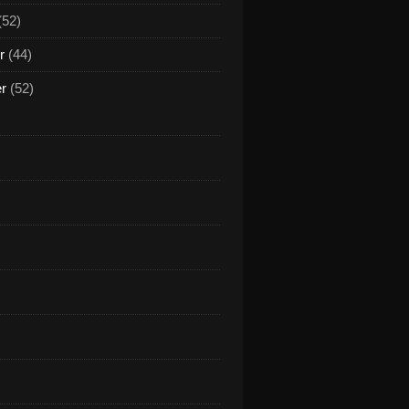
(52)
r
(44)
er
(52)