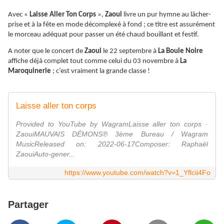
Avec «
Laisse Aller Ton Corps
»,
Zaoui
livre un pur hymne au lâcher-
prise et à la fête en mode décomplexé à fond ; ce titre est assurément
le morceau adéquat pour passer un été chaud bouillant et festif.
A noter que le concert de
Zaoui
le 22 septembre à
La Boule Noire
affiche déjà complet tout comme celui du 03 novembre à
La
Maroquinerie
; c’est vraiment la grande classe !
Laisse aller ton corps
Provided to YouTube by WagramLaisse aller ton corps ·
ZaouiMAUVAIS DÉMONS℗ 3ème Bureau / Wagram
MusicReleased on: 2022-06-17Composer: Raphaël
ZaouiAuto-gener...
https://www.youtube.com/watch?v=1_Yflcii4Fo
Partager