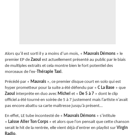
Alors qu’il est sorti il y a moins d’un mois, «
Mauvais Démons
» le
premier EP de
Zaoui
est actuellement présenté au public par le biais
de multiples extraits et cela montre bien le fort potentiel des
morceaux de l’ex-
Thérapie Taxi
.
Précédé par «
Mauvais
», ce premier disque court en solo qui est
hyper prometteur pour la suite a été défendu par «
C La Base
» que
Zaoui
interprète en duo avec
Michel
et «
De 5 à 7
» dont le clip
officiel a été tourné en soirée de 5 à 7 justement mais l’artiste n’avait
pas encore abattu sa carte maîtresse jusqu’à présent…
En effet, LE tube incontesté de «
Mauvais Démons
» s’intitule
«
Laisse Aller Ton Corps
» et alors que l’on pensait que cette chanson
serait le hit de la rentrée, elle vient déjà d’entrer en playlist sur
Virgin
Radio
.