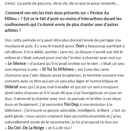
(rires).
Ça
parle de garçons, de la vie, de ce que je peux ressentir…
Comment son nés les trois duos présents sur « Perdue Au
Milieu » ? Est-ce le fait d’avoir eu moins d’interactions durant les
confinements qui t’a donné envie de plus chanter avec d’autres
artistes ?
Oui, cette période m’a peut-être plus donné l’envie de partager ma
musique et puis, il y a eu le hasard aussi.
Ours
a beaucoup participé à
cet album, il m’a aidée, portée ; sans lui, ce disque n’aurait pas été le
même et c’était naturel pour moi de l’inviter à chanter avec moi sur
«
Le Silence
» d’autant qu’il m’avait invitée sur le sien ; c’était un peu
une réponse à cela. «
Et Toi Tu M’Aimes
» est l'une des rares
chansons que j’aies depuis assez longtemps, je termine souvent mes
concerts avec ce titre qui est un peu plus léger et humoristique et
Oldelaf
avec qui j’ai pas mal travailler et qui est un ami a toujours
aimé cette chanson et il m’avait dit que si je l’enregistrais un jour en
duo, il aimerait la chanter avec moi. Je pensais m’arrêter à ces deux
duos et finalement, j’ai rencontré
Tim Dup
à une émission à la
télévision ; j’ai trouvé ce garçon adorable, intelligent, brillant ; c'est un
petit génie ; nous avons vraiment bien accroché ensemble et j’ai eu
naturellement envie de le recontacter, je lui ai proposé ce duo sur
«
Du Ciel, De La Neige
» et il a dit Oui !