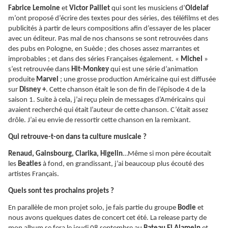
Fabrice Lemoine
et
Victor Paillet
qui sont les musiciens d’
Oldelaf
m’ont proposé d’écrire des textes pour des séries, des téléfilms et des
publicités à partir de leurs compositions afin d’essayer de les placer
avec un éditeur. Pas mal de nos chansons se sont retrouvées dans
des pubs en Pologne, en Suède ; des choses assez marrantes et
improbables ; et dans des séries Françaises également. «
Michel
»
s’est retrouvée dans
Hit-Monkey
qui est une série d’animation
produite
Marvel
; une grosse production Américaine qui est diffusée
sur
Disney +
. Cette chanson était le son de fin de l’épisode 4 de la
saison 1. Suite à cela, j’ai reçu plein de messages d’Américains qui
avaient recherché qui était l’auteur de cette chanson. C’était assez
drôle. J’ai eu envie de ressortir cette chanson en la remixant.
Qui retrouve-t-on dans ta culture musicale ?
Renaud, Gainsbourg, Clarika, Higelin
…Même si mon père écoutait
les
Beatles
à fond, en grandissant, j’ai beaucoup plus écouté des
artistes Français.
Quels sont tes prochains projets ?
En parallèle de mon projet solo, je fais partie du groupe
Bodie
et
nous avons quelques dates de concert cet été. La release party de