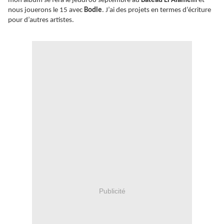
mon album se fera le jeudi 08 septembre au
Bateau El Alamein
et
nous jouerons le 15 avec
Bodie
. J’ai des projets en termes d’écriture
pour d’autres artistes.
Publicité