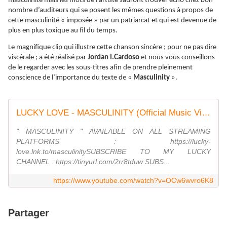
masculinité mais les mots de l’artiste sauront trouver écho chez bon
nombre d’auditeurs qui se posent les mêmes questions à propos de
cette masculinité « imposée » par un patriarcat et qui est devenue de
plus en plus toxique au fil du temps.
Le magnifique clip qui illustre cette chanson sincère ; pour ne pas dire
viscérale ; a été réalisé par
Jordan I.Cardoso
et nous vous conseillons
de le regarder avec les sous-titres afin de prendre pleinement
conscience de l’importance du texte de «
Masculinity
».
LUCKY LOVE - MASCULINITY (Official Music Video)
" MASCULINITY " AVAILABLE ON ALL STREAMING
PLATFORMS : https://lucky-
love.lnk.to/masculinitySUBSCRIBE TO MY LUCKY
CHANNEL : https://tinyurl.com/2rr8tduw SUBS...
https://www.youtube.com/watch?v=OCw6wvro6K8
Partager