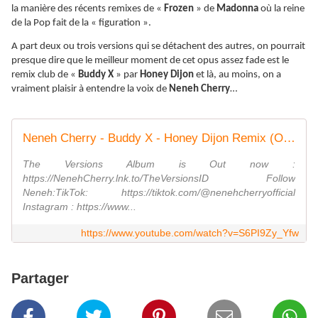
la manière des récents remixes de «
Frozen
» de
Madonna
où la reine
de la Pop fait de la « figuration ».
A part deux ou trois versions qui se détachent des autres, on pourrait
presque dire que le meilleur moment de cet opus assez fade est le
remix club de «
Buddy X
» par
Honey Dijon
et là, au moins, on a
vraiment plaisir à entendre la voix de
Neneh Cherry
…
Neneh Cherry - Buddy X - Honey Dijon Remix (Official Audio)
The Versions Album is Out now :
https://NenehCherry.lnk.to/TheVersionsID Follow
Neneh:TikTok: https://tiktok.com/@nenehcherryofficial
Instagram : https://www...
https://www.youtube.com/watch?v=S6PI9Zy_Yfw
Partager