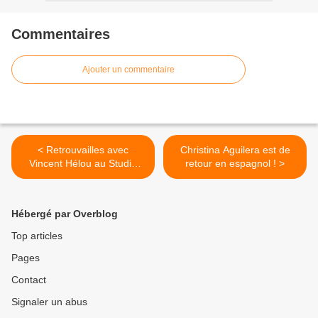
Commentaires
Ajouter un commentaire
< Retrouvailles avec
Christina Aguilera est de
Vincent Hélou au Studio
retour en espagnol ! >
Luna Rossa à l’occasion de
la parution de « Bonjour
Tristesse » !
Hébergé par Overblog
Top articles
Pages
Contact
Signaler un abus