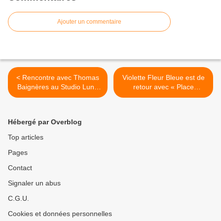
Ajouter un commentaire
< Rencontre avec Thomas
Violette Fleur Bleue est de
Baignères au Studio Luna
retour avec « Place
Rossa à l’occasion de la
Stanislas » ! >
parution de son premier EP
solo !
Hébergé par Overblog
Top articles
Pages
Contact
Signaler un abus
C.G.U.
Cookies et données personnelles