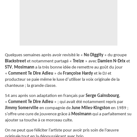
Quelques semaines après avoir revisité le «
No Diggity
» du groupe
Blackstreet
et notamment partagé «
Treize
» avec
Damien N-Drix
et
STV
,
Mosimann
a la très bonne idée de remettre au goût du jour
«
Comment Te Dire Adieu
» de
Françoise Hardy
et le DJ et
producteur se paie même le luxe d’utiliser la voix originale de la
chanteuse ; la grande classe.
54 ans après son adaptation en français par
Serge Gainsbourg
,
«
Comment Te Dire Adieu
» ; qui avait été notamment repris par
Jimmy Somerville
en compagnie de
June Miles-Kingston
en 1989 ;
s’offre une cure de jouvence grâce à
Mosimann
qui a parfaitement su
ajouter sa touche à ce morceau culte.
On ne peut que féliciter l’artiste pour avoir pris soin de l’œuvre
originale tout en la dépoussiérant avec brio.