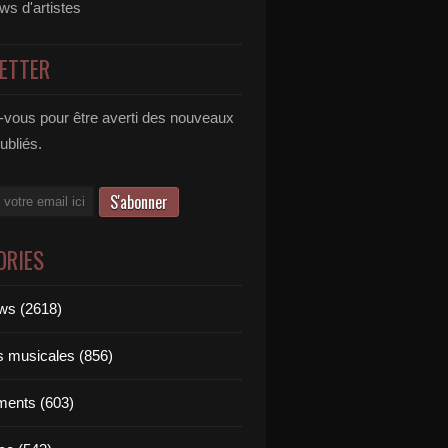
ews d'artistes
ETTER
vous pour être averti des nouveaux
publiés.
ORIES
ews (2618)
ts musicales (856)
ments (603)