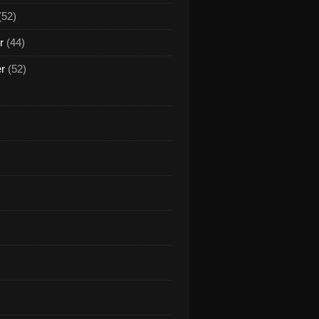
(52)
r
(44)
er
(52)