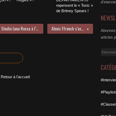
d'intervi
repensent le « Toxic »
de Britney Spears !
NEWSL
Retrouvailles avec Vivian Roost au Studio Luna Rossa à l’occasion de la parution de l’EP « Colours » qui a déjà dépassé le million d’écoutes sur Spotify !
Alexis Ffrench s’associe à Leona Lewis sur « One Look » !
Abonnez-
articles 
Email
CATÉG
Retour à l'accueil
#Intervi
#Playlis
#Classe