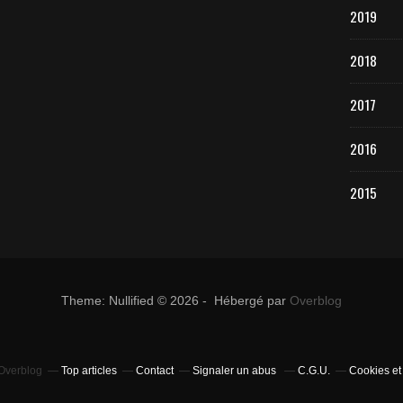
2019
2018
2017
2016
2015
Theme: Nullified © 2026 - Hébergé par
Overblog
 Overblog
Top articles
Contact
Signaler un abus
C.G.U.
Cookies et