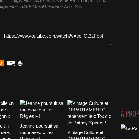
ci : https://lnk.to/AdeSiTuPartaisEn concert à la
 https://lnk.to/AdeMaroRejoignez Adé :You...
https://www.youtube.com/watch?v=9p_Ot32PepI
0
À PRO
le un
Jeanne poursuit sa
 de «
route avec « Les
Vintage Culture et
on » !
Règles » !
DEPARTAMENTO