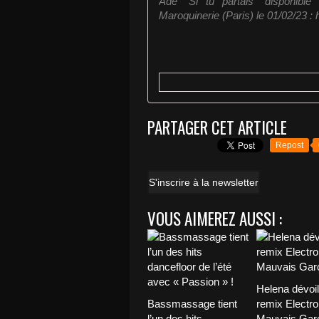
Adé "Si tu partais" disponible i
Maroquinerie (Paris) le 01/02/23 :
PARTAGER CET ARTICLE
Repost
S'inscrire à la newsletter
VOUS AIMEREZ AUSSI :
Helena dévoi
Bassmassage tient
remix Electro
l’un des hits
Mauvais Garç