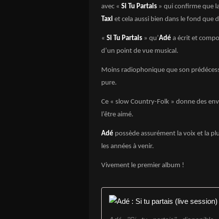
avec «
Si Tu Partais
» qui confirme que l
Taxi
et cela aussi bien dans le fond que 
«
Si Tu Partais
» qu’
Adé
a écrit et comp
d’un point de vue musical.
Moins radiophonique que son prédéces
pure.
Ce « slow Country-Folk » donne des en
l’être aimé.
Adé
possède assurément la voix et la pl
les années à venir.
Vivement le premier album !