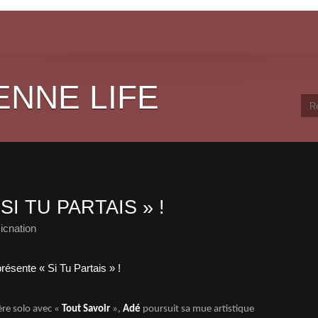
ENNE LIFE
I TU PARTAIS » !
icnation
ère solo avec «
Tout Savoir
»,
Adé
poursuit sa mue artistique