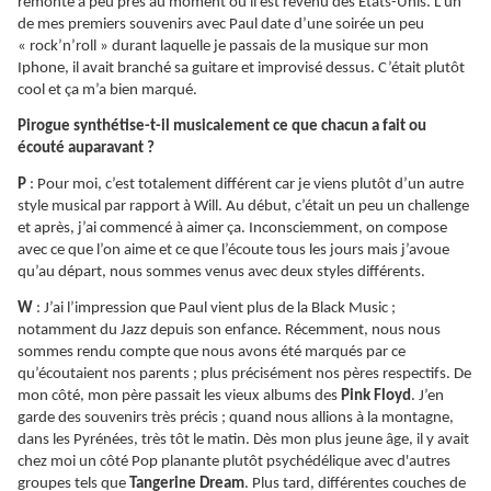
remonte à peu près au moment où il est revenu des États-Unis. L’un
de mes premiers souvenirs avec Paul date d’une soirée un peu
« rock’n’roll » durant laquelle je passais de la musique sur mon
Iphone, il avait branché sa guitare et improvisé dessus. C’était plutôt
cool et ça m’a bien marqué.
Pirogue synthétise-t-il musicalement ce que chacun a fait ou
écouté auparavant ?
P
: Pour moi, c’est totalement différent car je viens plutôt d’un autre
style musical par rapport à Will. Au début, c’était un peu un challenge
et après, j’ai commencé à aimer ça. Inconsciemment, on compose
avec ce que l’on aime et ce que l’écoute tous les jours mais j’avoue
qu’au départ, nous sommes venus avec deux styles différents.
W
: J’ai l’impression que Paul vient plus de la Black Music ;
notamment du Jazz depuis son enfance. Récemment, nous nous
sommes rendu compte que nous avons été marqués par ce
qu’écoutaient nos parents ; plus précisément nos pères respectifs. De
mon côté, mon père passait les vieux albums des
Pink Floyd
. J’en
garde des souvenirs très précis ; quand nous allions à la montagne,
dans les Pyrénées, très tôt le matin. Dès mon plus jeune âge, il y avait
chez moi un côté Pop planante plutôt psychédélique avec d'autres
groupes tels que
Tangerine Dream
. Plus tard, différentes couches de