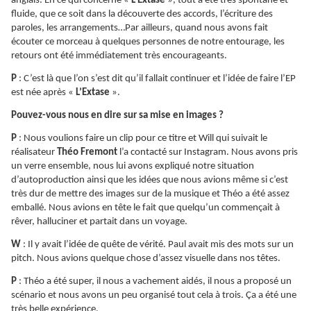
anglais. En ce qui concerne «
L’Extase
», tout a été très spontané et
fluide, que ce soit dans la découverte des accords, l’écriture des
paroles, les arrangements…Par ailleurs, quand nous avons fait
écouter ce morceau à quelques personnes de notre entourage, les
retours ont été immédiatement très encourageants.
P
: C’est là que l’on s’est dit qu’il fallait continuer et l’idée de faire l’EP
est née après «
L’Extase
».
Pouvez-vous nous en dire sur sa mise en images ?
P
: Nous voulions faire un clip pour ce titre et Will qui suivait le
réalisateur
Théo Fremont
l’a contacté sur Instagram. Nous avons pris
un verre ensemble, nous lui avons expliqué notre situation
d’autoproduction ainsi que les idées que nous avions même si c’est
très dur de mettre des images sur de la musique et Théo a été assez
emballé. Nous avions en tête le fait que quelqu’un commençait à
rêver, halluciner et partait dans un voyage.
W
: Il y avait l’idée de quête de vérité. Paul avait mis des mots sur un
pitch. Nous avions quelque chose d’assez visuelle dans nos têtes.
P
: Théo a été super, il nous a vachement aidés, il nous a proposé un
scénario et nous avons un peu organisé tout cela à trois. Ça a été une
très belle expérience.