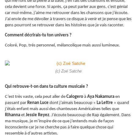
qui me font de la peine à la base, j’en fais des chansons et ensuite,
cela devient une force. Si après, ça peut parler aux gens, c’est génial
car moi-même, j’aime me retrouver dans les chansons que j’écoute.
J’ai envie de me dévoiler à travers ce disque à venir et je pense que les
gens pourront se retrouver dans les histoires que je vais raconter.
Comment décrirais-tu ton univers ?
Coloré, Pop, très personnel, mélancolique mais aussi lumineux.
(c) Zoé Satche
Qui retrouve-t-on dans ta culture musicale ?
C’est très vaste, cela peut aller de
Calogero
à
Aya Nakamura
en
passant par
Renan Luce
dont j’aimais beaucoup «
La Lettre
» quand
j’étais enfant mais aussi des chanteuses Américaines telles que
Rihanna
et
Jessie Reyez
. J’écoute beaucoup de Rap également. Dans
ma musique, je m’inspire de ce que j’entends mais de façon
inconsciente car je ne cherche pas à faire quelque chose qui
ressemble à d’autres artistes.