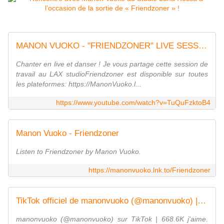
MANON VUOKO - "FRIENDZONER" LIVE SESSION
Chanter en live et danser ! Je vous partage cette session de
travail au LAX studioFriendzoner est disponible sur toutes
les plateformes: https://ManonVuoko.l...
https://www.youtube.com/watch?v=TuQuFzktoB4
Manon Vuoko - Friendzoner
Listen to Friendzoner by Manon Vuoko.
https://manonvuoko.lnk.to/Friendzoner
TikTok officiel de manonvuoko (@manonvuoko) | Regarde les dernières vidéos TikTok de manonvuoko
manonvuoko (@manonvuoko) sur TikTok | 668.6K j'aime.