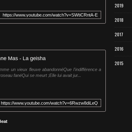
2019
https://www.youtube.com/watch?v=SWtiCRntA-E
2018
2017
2016
ne Mas - La geisha
2015
me un vieux fleuve abandonnéQue l'indifférence a
seau fanéQui se meurt ;Elle lui avait jur...
https://www.youtube.com/watch?v=6Rwzw8diLeQ
Beat