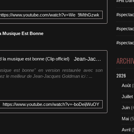
#Hit Dan
#spectac
https://www.youtube.com/watch?v=We_9MthGzwk
#spectac
a Musique Est Bonne
#spectac
Jean-Jacques Goldman - Quand la musique est bonne (Clip officiel)
ARCHI
sique est bonne" en version restaurée avec son
2026
tez le meilleur de Jean-Jacques Goldman ici : ...
Août
(
Juillet
https://www.youtube.com/watch?v=-boDeijWuOY
Juin
(
Mai
(5
Avril
(