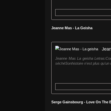
Jeanne Mas - La Geisha
Jean
Jeanne Mas La geisha Letras:Com
séchéSonhistoire n'est plus qu'un ro
Serge Gainsbourg - Love On The 