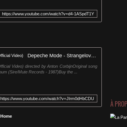
https://www.youtube.com/watch?v=d4-1ASpdT1Y
Depeche Mode - Strangelove (Official Video)
icial Video) directed by Anton CorbijnOriginal song
lbum (Sire/Mute Records - 1987)Buy the ...
https://www.youtube.com/watch?v=JIrm0dHbCDU
À PRO
e Home