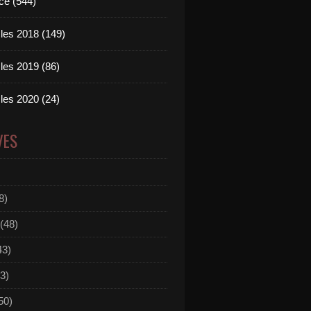
ce (544)
les 2018 (149)
les 2019 (86)
les 2020 (24)
VES
8)
(48)
43)
3)
50)