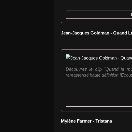
Jean-Jacques Goldman - Quand L
Découvrez le clip "Quand la mu
remasterisé haute définition !Ecou
Mylène Farmer - Tristana