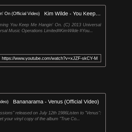
Kim Wilde - You Keep Me Hangin' On (Official Video)
rming You Keep Me Hangin' On. (C) 2013 Universal
versal Music Operations Limited#KimWilde #You...
https://www.youtube.com/watch?v=xJZF-skCY-M
Bananarama - Venus (Official Video)
sions" released on July 12th 1986Listen to "Venus":
 your vinyl copy of the album "True Co...