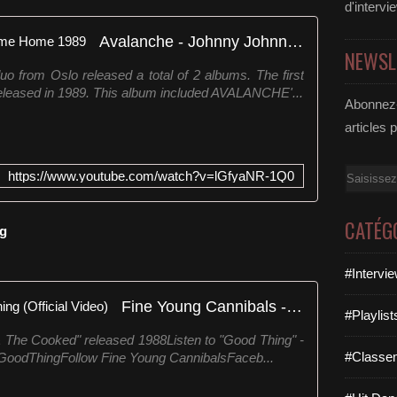
d'intervi
Avalanche - Johnny Johnny Come Home 1989
NEWSL
from Oslo released a total of 2 albums. The first
eased in 1989. This album included AVALANCHE'...
Abonnez-
articles 
Email
https://www.youtube.com/watch?v=lGfyaNR-1Q0
CATÉG
ng
#Intervi
Fine Young Cannibals - Good Thing (Official Video)
#Playlis
The Cooked" released 1988Listen to "Good Thing" -
#Classe
o/GoodThingFollow Fine Young CannibalsFaceb...