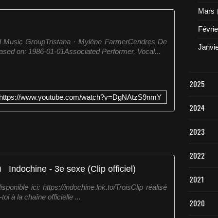
Mars
Févrie
al Music GroupTristana · Mylène FarmerCendres De
Janvi
sed on: 1986-01-01Associated Performer, Vocal...
2025
https://www.youtube.com/watch?v=DgNAtzS9nmY
2024
2023
2022
Indochine - 3e sexe (Clip officiel)
2021
isponible ici: https://indochine.lnk.to/TroisClip réalisé
oi à la chaîne officielle ...
2020