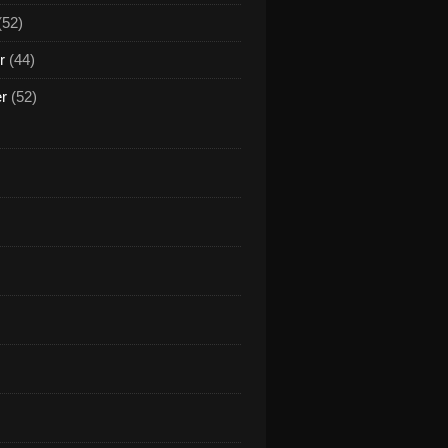
(52)
r
(44)
er
(52)