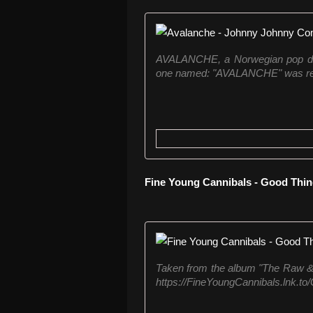
AVALANCHE, a Norwegian pop duo 
one named: "AVALANCHE" was rel
Fine Young Cannibals - Good Thi
Taken from the album "The Raw & 
https://FineYoungCannibals.lnk.t