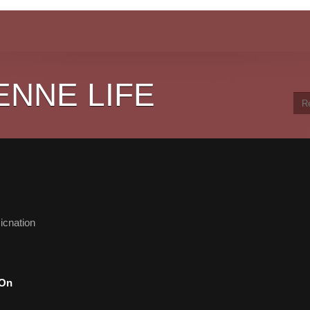
ENNE LIFE
icnation
 On