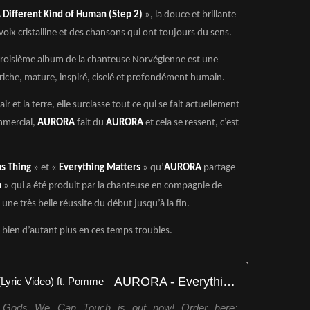
 Different Kind of Human (Step 2)
», la douce et brillante
oix cristalline et des chansons qui ont toujours du sens.
 troisième album de la chanteuse Norvégienne est une
 riche, mature, inspiré, ciselé et profondément humain.
 l’air et la terre, elle surclasse tout ce qui se fait actuellement
mmercial,
AURORA
fait du
AURORA
et cela se ressent, c’est
s Thing
» et «
Everything Matters
» qu’
AURORA
partage
h
» qui a été produit par la chanteuse en compagnie de
 une très belle réussite du début jusqu’à la fin.
bien d’autant plus en ces temps troubles.
AURORA - Everything Matters (Lyric Video) ft. Pomme
e Gods We Can Touch is out now! Order here: