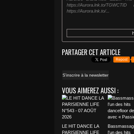
https://Aurora.lnk.to/TG
https://Aurora.lnk.to/...
PARTAGER CET ARTICLE
Repost
S'inscrire à la newsletter
VOUS AIMEREZ AUSSI :
LE HIT DANCE LA
Bassmassage
PARISIENNE LIFE
l’un des hits