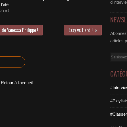
d'intervi
l’été
n » !
NEWSL
 de Vanessa Philippe !
Easy vs Hard !
Abonnez-
articles 
Email
CATÉG
Retour à l'accueil
#Intervi
#Playlis
#Classe