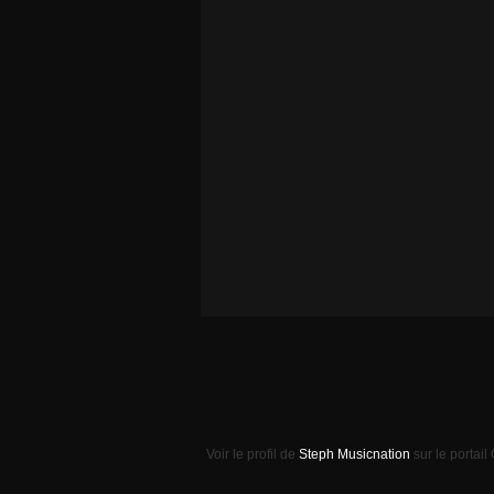
Voir le profil de
Steph Musicnation
sur le portail