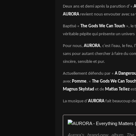
Deux ans et demi après la parution d’«
A
AURORA
revient nous envouter avec sa v
Baptisé «
The Gods We Can Touch
», le
véritable pépite qui présente un univers
Pour nous,
AURORA
, c’est l’eau, le feu,
sans pour autant chercher à faire du co
sincère, sensible et pur.
Actuellement défendu par «
A Dangerou
avec
Pomme
, «
The Gods We Can Touc
Magnus Skylstad
et de
Matias Tellez
est
La musique d’
AURORA
fait beaucoup de 
Aurora's brand-new album Th