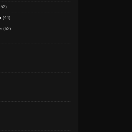
(52)
r
(44)
er
(52)