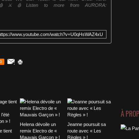
WCTID 🩸⚔️🩸Listen to more from AURORA:
https://www.youtube.com/watch?v=U0qHsWAZ4xU
0
À PRO
Helena dévoile un
Jeanne poursuit sa
 tient
remix Electro de «
route avec « Les
Mauvais Garçon » !
Règles » !