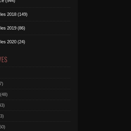
ce (544)
les 2018 (149)
les 2019 (86)
les 2020 (24)
VES
7)
(48)
43)
3)
50)