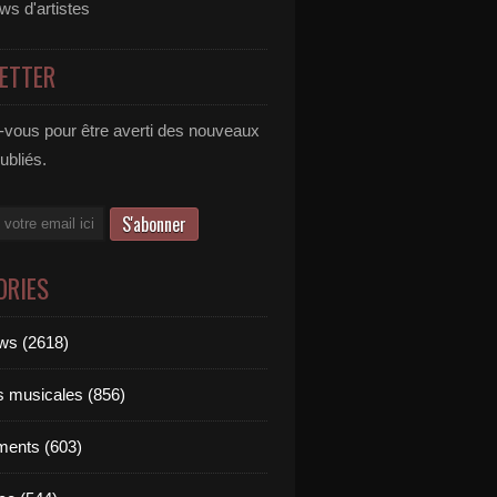
ews d'artistes
ETTER
vous pour être averti des nouveaux
publiés.
ORIES
ews (2618)
ts musicales (856)
ments (603)