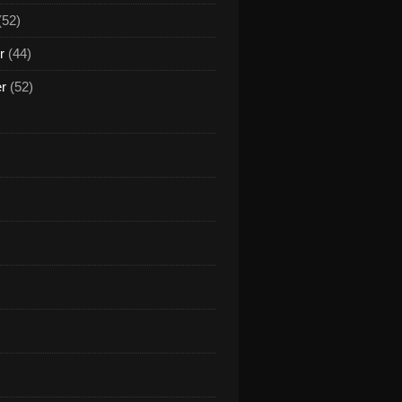
(52)
r
(44)
er
(52)