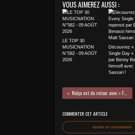
VOUS AIMEREZ AUSSI :
LE TOP 30
MUSICNATION
Découvrez «
N°582 - 09 AOÛT
Single Day »
2026
par Benny Be
himself avec
Sassari !
Nalya est de retour avec « Futile » !
COMMENTER CET ARTICLE
Ajouter un commentaire