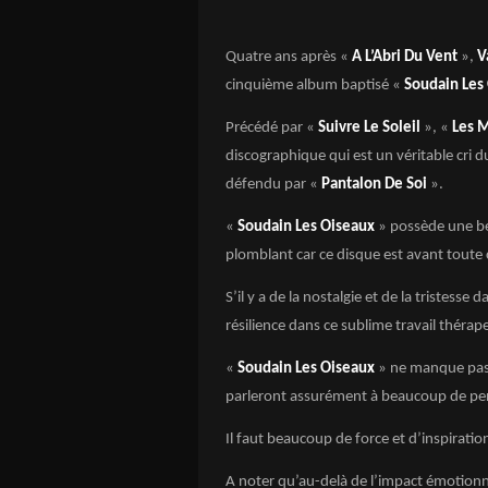
Quatre ans après «
A L’Abri Du Vent
»,
V
cinquième album baptisé «
Soudain Les
Précédé par «
Suivre Le Soleil
», «
Les 
discographique qui est un véritable cri 
défendu par «
Pantalon De Soi
».
«
Soudain Les Oiseaux
» possède une bea
plomblant car ce disque est avant toute
S’il y a de la nostalgie et de la tristesse
résilience dans ce sublime travail thérap
«
Soudain Les Oiseaux
» ne manque pas 
parleront assurément à beaucoup de per
Il faut beaucoup de force et d’inspirat
A noter qu’au-delà de l’impact émotionn