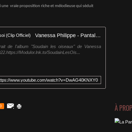
i une vraie proposition riche et mélodieuse qui séduit
Vanessa Philippe - Pantalon de soi (Clip Officiel)
trait de l'album "Soudain les oiseaux" de Vanessa
2022.https://Modulor.lnk.to/SoudainLesOis...
ttps://www.youtube.com/watch?v=DwAG40KNXY0
À PRO
0