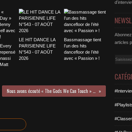
d'intervi
NEWSL
Abonnez-
LE HIT DANCE LA
Bassmassage tient
articles 
 Every
PARISIENNE LIFE
l’un des hits
 repensé
N°543 - 07 AOÛT
dancefloor de l’été
Email
nassi
2026
avec « Passion » !
 Matt
CATÉG
Nous avons écouté « The Gods We Can Touch » d’AURORA !
#Intervi
#Playlis
#Classe