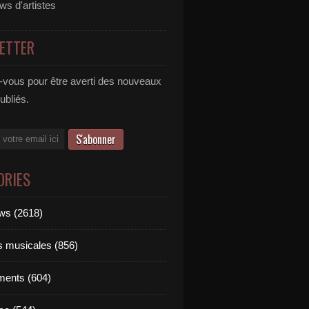
ews d'artistes
ETTER
vous pour être averti des nouveaux
publiés.
ORIES
ews (2618)
ts musicales (856)
ments (604)