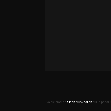
Voir le profil de
Steph Musicnation
sur le portail