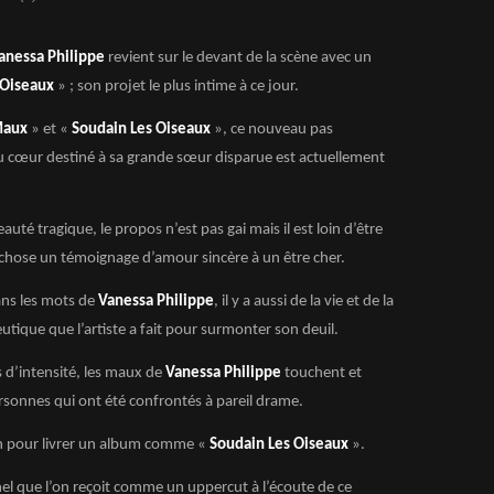
anessa Philippe
revient sur le devant de la scène avec un
 Oiseaux
» ; son projet le plus intime à ce jour.
Maux
» et «
Soudain Les Oiseaux
», ce nouveau pas
du cœur destiné à sa grande sœur disparue est actuellement
uté tragique, le propos n’est pas gai mais il est loin d’être
 chose un témoignage d’amour sincère à un être cher.
 dans les mots de
Vanessa Philippe
, il y a aussi de la vie et de la
eutique que l’artiste a fait pour surmonter son deuil.
d’intensité, les maux de
Vanessa Philippe
touchent et
sonnes qui ont été confrontés à pareil drame.
ion pour livrer un album comme «
Soudain Les Oiseaux
».
el que l’on reçoit comme un uppercut à l’écoute de ce