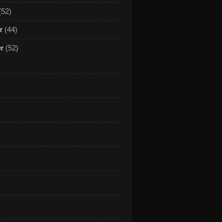
(52)
r
(44)
er
(52)