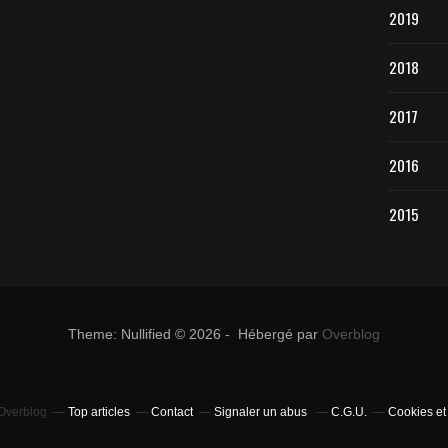
2019
2018
2017
2016
2015
Theme: Nullified © 2026 - Hébergé par
Overblog
 Overblog
Top articles
Contact
Signaler un abus
C.G.U.
Cookies et