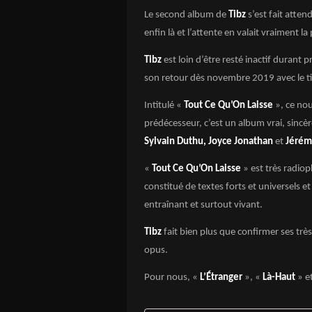
Le second album de
Tibz
s’est fait atte
enfin là et l’attente en valait vraiment la
Tibz
est loin d’être resté inactif durant p
son retour dès novembre 2019 avec le t
Intitulé «
Tout Ce Qu’On Laisse
», ce nou
prédécesseur, c’est un album vrai, sincèr
Sylvain Duthu, Joyce Jonathan
et
Jérém
«
Tout Ce Qu’On Laisse
» est très radio
constitué de textes forts et universels e
entraînant et surtout vivant.
Tibz
fait bien plus que confirmer ses trè
opus.
Pour nous, «
L’Étranger
», «
Là-Haut
» e