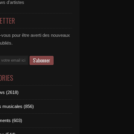
ews d'artistes
ETTER
vous pour être averti des nouveaux
publiés.
ORIES
ews (2618)
ts musicales (856)
ments (603)