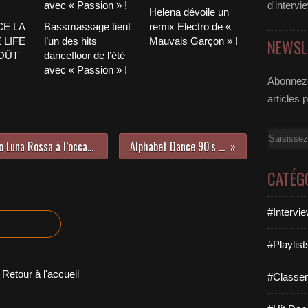
d'intervi
Helena dévoile un
CE LA
Bassmassage tient
remix Electro de «
 LIFE
l’un des hits
Mauvais Garçon » !
NEWSL
AOÛT
dancefloor de l’été
avec « Passion » !
Abonnez-
articles 
Email
Rencontre avec Méduses au Studio Luna Rossa à l’occasion de la sortie de leur premier titre !
Alphabet Dance 90's G et H comme... !
CATÉG
#Intervi
#Playlis
Retour à l'accueil
#Classe