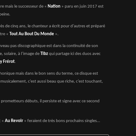
ndre mais le successeur de «
Nation
» paru en juin 2017 est
 peine.
rès de cinq ans, le chanteur a écrit pour d’autres et préparé
itre «
Tout Au Bout Du Monde
».
veau pas discographique est dans la continuité de son
e, solaire, à l’image de
Tibz
qui partage ici des duos avec
y Frérot
.
phonique mais dans le bon sens du terme, ce disque est
t musicalement, c’est aussi beau que riche, c’est touchant,
s prometteurs débuts, il persiste et signe avec ce second
t «
Au Revoir
» feraient de très bons prochains singles…