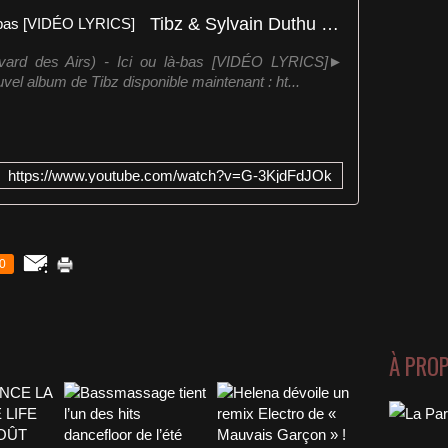
Tibz & Sylvain Duthu - Ici ou là-bas [VIDÉO LYRICS]
vard des Airs) - Ici ou là-bas [VIDÉO LYRICS]►
uvel album de Tibz disponible maintenant : ht...
https://www.youtube.com/watch?v=G-3KjdFdJOk
0
À PRO