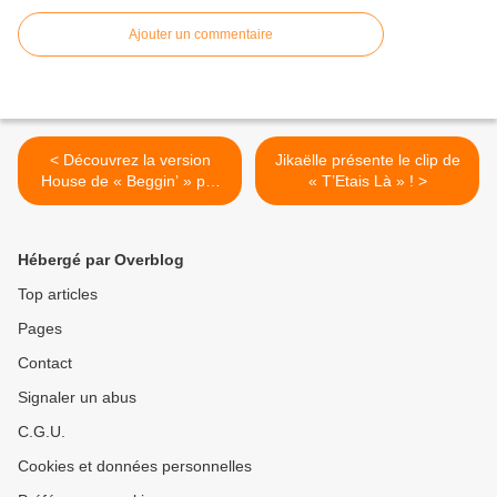
Ajouter un commentaire
< Découvrez la version
Jikaëlle présente le clip de
House de « Beggin’ » par
« T’Etais Là » ! >
Yvvan Back et Simon Fava !
Hébergé par Overblog
Top articles
Pages
Contact
Signaler un abus
C.G.U.
Cookies et données personnelles