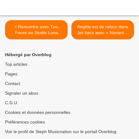
< Rencontre avec Two
Angèle est de retour dans
Faces au Studio Luna
les bacs avec « Nonante-
Rossa à l’occasion de la
Cinq » ! >
sortie d’ « Unspeakable
Things » !
Hébergé par Overblog
Top articles
Pages
Contact
Signaler un abus
C.G.U.
Cookies et données personnelles
Préférences cookies
Voir le profil de Steph Musicnation sur le portail Overblog