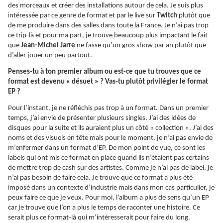
des morceaux et créer des installations autour de cela. Je suis plus
intéressée par ce genre de format et par le live sur
Twitch
plutôt que
de me produire dans des salles dans toute la France. Je n’ai pas trop
ce trip-là et pour ma part, je trouve beaucoup plus impactant le fait
que
Jean-Michel Jarre
ne fasse qu’un gros show par an plutôt que
d’aller jouer un peu partout.
Penses-tu à ton premier album ou est-ce que tu trouves que ce
format est devenu « désuet » ? Vas-tu plutôt privilégier le format
EP ?
Pour l’instant, je ne réfléchis pas trop à un format. Dans un premier
temps, j’ai envie de présenter plusieurs singles. J’ai des idées de
disques pour la suite et ils auraient plus un côté « collection ». J’ai des
noms et des visuels en tête mais pour le moment, je n’ai pas envie de
m’enfermer dans un format d’EP. De mon point de vue, ce sont les
labels qui ont mis ce format en place quand ils n’étaient pas certains
de mettre trop de cash sur des artistes. Comme je n’ai pas de label, je
n’ai pas besoin de faire cela. Je trouve que ce format a plus été
imposé dans un contexte d’industrie mais dans mon cas particulier, je
peux faire ce que je veux. Pour moi, l’album a plus de sens qu’un EP
car je trouve que l’on a plus le temps de raconter une histoire. Ce
serait plus ce format-là qui m’intéresserait pour faire du long.