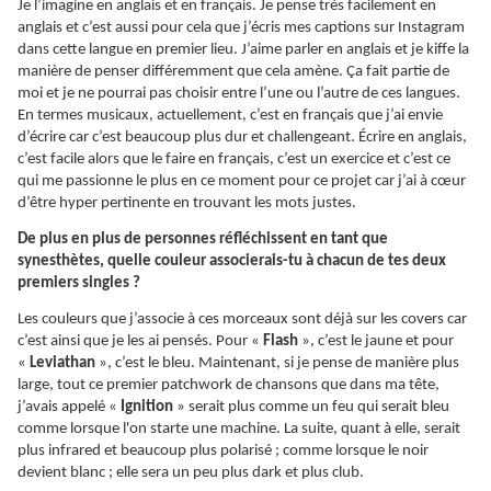
Je l’imagine en anglais et en français. Je pense très facilement en
anglais et c’est aussi pour cela que j’écris mes captions sur Instagram
dans cette langue en premier lieu. J’aime parler en anglais et je kiffe la
manière de penser différemment que cela amène. Ça fait partie de
moi et je ne pourrai pas choisir entre l’une ou l’autre de ces langues.
En termes musicaux, actuellement, c’est en français que j’ai envie
d’écrire car c’est beaucoup plus dur et challengeant. Écrire en anglais,
c’est facile alors que le faire en français, c’est un exercice et c’est ce
qui me passionne le plus en ce moment pour ce projet car j’ai à cœur
d’être hyper pertinente en trouvant les mots justes.
De plus en plus de personnes réfléchissent en tant que
synesthètes, quelle couleur associerais-tu à chacun de tes deux
premiers singles ?
Les couleurs que j’associe à ces morceaux sont déjà sur les covers car
c’est ainsi que je les ai pensés. Pour «
Flash
», c’est le jaune et pour
«
Leviathan
», c’est le bleu. Maintenant, si je pense de manière plus
large, tout ce premier patchwork de chansons que dans ma tête,
j’avais appelé «
Ignition
» serait plus comme un feu qui serait bleu
comme lorsque l'on starte une machine. La suite, quant à elle, serait
plus infrared et beaucoup plus polarisé ; comme lorsque le noir
devient blanc ; elle sera un peu plus dark et plus club.