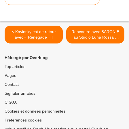
< Kavinsky est de retour
Rencontre avec BARON.E
avec « Renegade » !
au Studio Luna Rossa à
l’occasion de la parution de
leur second EP ! >
Hébergé par Overblog
Top articles
Pages
Contact
Signaler un abus
C.G.U.
Cookies et données personnelles
Préférences cookies