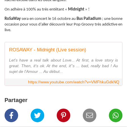
Rachel excelle dans les deux langues.
On adhère à 100% au très entêtant «
Midnight
» !
RoSaWay
sera en concert le 16 octobre au
Bus Palladium
; une bonne
occasion pour vous d’aller découvrir leur Pop Groovy très addictive en
live.
ROSAWAY - Midnight (Live session)
Let's have a real talk about Love... At first, a love story is
great. Then, it's ok. At the end, it''s ... bad, really bad ! Au
sujet de l'Amour ... Au début...
https://www.youtube.com/watch?v=VMFhkuGdkNQ
Partager