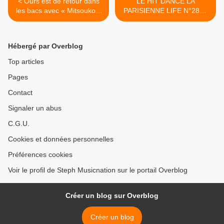
< Ours est de retour dans
LE HIT DANCE LA
les bacs avec « Mitsouko »
PARISIENNE LIFE N°285 -
!
27 AOÛT 2021 >
Hébergé par Overblog
Top articles
Pages
Contact
Signaler un abus
C.G.U.
Cookies et données personnelles
Préférences cookies
Voir le profil de Steph Musicnation sur le portail Overblog
Créer un blog sur Overblog
Créer un blog