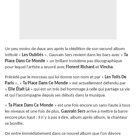
Un peu moins de deux ans après la réédition de son second album
intitulé «
Les Oubliés
», Gauvain Sers revient dans les bacs avec «
Ta
Place Dans Ce Monde
» un brillant troisième pas discographique
pour lequel l’artiste a œuvré avec
Florent Richard
et
Vincha
.
Précédé par le morceau qui lui donne son nom et par «
Les Toits De
Paris
», «
Ta Place Dans Ce Monde
» est actuellement défendu par
«
Elle Était Là
» qui est un très bel hommage à celle qui partage sa vie
et qui l’accompagne depuis ses débuts dans la musique.
«
Ta Place Dans Ce Monde
» est une fois encore un sans-faute à tous
les niveaux et une fois de plus,
Gauvain Sers
arrive à mettre la barre
encore plus haut ; il n’y à pas à dire, album après album, le chanteur
se bonifie.
On entre immédiatement dans ce nouvel album que l’on dévore