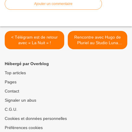
Ajouter un commentaire
< Télégram est de retour
Rencontre avec Hugo de
avec « La Nuit » !
Pluriel au Studio Luna
Rossa à l’occasion de la
parution de leur premier
album ! >
Hébergé par Overblog
Top articles
Pages
Contact
Signaler un abus
C.G.U.
Cookies et données personnelles
Préférences cookies