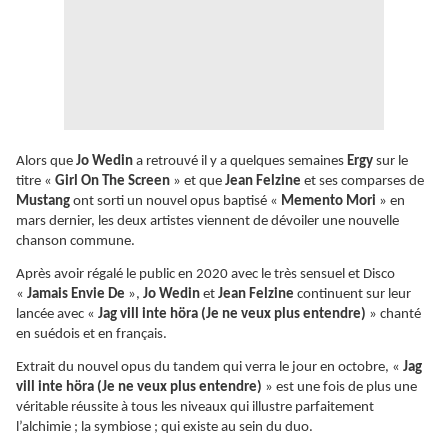
Alors que
Jo Wedin
a retrouvé il y a quelques semaines
Ergy
sur le
titre «
Girl On The Screen
» et que
Jean Felzine
et ses comparses de
Mustang
ont sorti un nouvel opus baptisé «
Memento Mori
» en
mars dernier, les deux artistes viennent de dévoiler une nouvelle
chanson commune.
Après avoir régalé le public en 2020 avec le très sensuel et Disco
«
Jamais Envie De
»,
Jo Wedin
et
Jean Felzine
continuent sur leur
lancée avec «
Jag vill inte höra (Je ne veux plus entendre)
» chanté
en suédois et en français.
Extrait du nouvel opus du tandem qui verra le jour en octobre, «
Jag
vill inte höra (Je ne veux plus entendre)
» est une fois de plus une
véritable réussite à tous les niveaux qui illustre parfaitement
l’alchimie ; la symbiose ; qui existe au sein du duo.