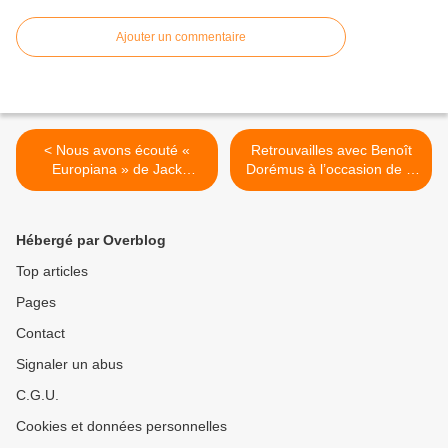
Ajouter un commentaire
< Nous avons écouté «
Retrouvailles avec Benoît
Europiana » de Jack
Dorémus à l’occasion de la
Savoretti !
sortie d’« On Croit En Moi »
! >
Hébergé par Overblog
Top articles
Pages
Contact
Signaler un abus
C.G.U.
Cookies et données personnelles