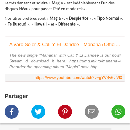
Le très dansant et solaire «
Magia
» est indéniablement l’un des
disques idéaux pour passer l’été en mode relax.
Nos titres préférés sont «
Magia
», «
Despiertos
», «
Tipo Normal
»,
«
Te Busqué
», «
Hawaii
» et «
Diferente
».
Alvaro Soler & Cali Y El Dandee - Mañana (Official Music Video)
The new single "Mañana" with Cali Y El Dandee is out now!
Stream & download it here: https://umg.lnk.to/manana➡
Preorder the upcoming album "Magia" now: http...
https://www.youtube.com/watch?v=gYVBv6vlVl0
Partager