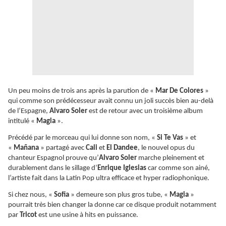
Un peu moins de trois ans après la parution de «
Mar De Colores
»
qui comme son prédécesseur avait connu un joli succès bien au-delà
de l’Espagne,
Alvaro Soler
est de retour avec un troisième album
intitulé «
Magia
».
Précédé par le morceau qui lui donne son nom, «
Si Te Vas
» et
«
Mañana
» partagé avec
Cali
et
El
Dandee
, le nouvel opus du
chanteur Espagnol prouve qu’
Alvaro Soler
marche pleinement et
durablement dans le sillage d’
Enrique Iglesias
car comme son ainé,
l’artiste fait dans la Latin Pop ultra efficace et hyper radiophonique.
Si chez nous, «
Sofia
» demeure son plus gros tube, «
Magia
»
pourrait très bien changer la donne car ce disque produit notamment
par
Tricot
est une usine à hits en puissance.