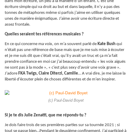
dans mon écriture, un peu à la manière d’un enfant. C’est une
écriture simple qui va droit au but et dans laquelle, il n’y a pas des
tonnes de métaphores même si parfois j’aime en utiliser quelques
unes de manière énigmatique. J’aime avoir une écriture directe et
assez frontale.
Quelles seraient tes références musicales ?
En ce qui concerne ma voix, on m’a souvent parlé de
Kate Bush
qui
n’était pas une référence de base mais que je me suis mise à écouter
et je me suis dit que c‘était vrai, qu’il y avait un truc et ça m’a fait
prendre confiance en moi car j’ai beaucoup entendu « les voix aiguës
ne sont pas à la mode », « c’est plus sexy d’avoir une voix grave ».
J’adore
FKA Twigs, Claire Diterzi, Camille
… A vrai dire, je me laisse la
liberté d’écouter plein de choses différentes et de m’en inspirer.
(c) Paul-David Boyet
Si je te dis Julie Zenatti, que me réponds-tu ?
Je dois faire trois de ses premières parties sur sa tournée 2021 ; si
tout se passe bien…Pendant le deuxième confinement, j’ai participé à