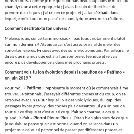
bons retours. Comme je me questionnais beaucoup dans le milieu du
chant lyrique à cette époque-là ; j’avais besoin de libertés et de
prendre des risques ; j’ai cru en ce projet et j’ai lancé
Shadi
dans
lequel je mêle tout mon passé de chant lyrique avec mes créations.
Comment décrirais-tu ton univers ?
Mélancolique, sur certains morceaux ; pas tous ; notamment plutôt
sur mon dernier EP. Atypique car c’est assez original de mêler des
sonorités légères, lyriques avec des sons électroniques. Par ailleurs, je
dirais que ma musique est à la fois sombre et féérique et je vais
encore plus développer cela dans mes prochains projets.
Comment vois-tu ton évolution depuis la parution de « Patfimo »
en juin 2019 ?
Pour moi, «
Patfimo
» représente le moment où je commençais à me
trouver. Je tâtonnais, j’essayais différentes choses et du coup, on se
retrouve avec un EP sur lequel il y a des voix lyriques, du Rap, des
passages hyper groovy, des choses plus dansantes…Il y a un peu de
tout sur ce disque et c’est aussi ce qui fait son charme, alors que
quand j’ai fait «
Pierrot Pleure Plus
», j’étais bien plus sûre de ce que
je voulais. Je pense que c’est normal quand on se lance dans un
projet musical aussi personnel de passer par différentes phases et