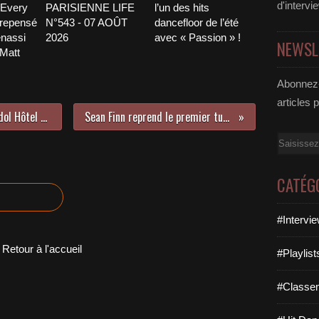
d'intervi
 Every
PARISIENNE LIFE
l’un des hits
 repensé
N°543 - 07 AOÛT
dancefloor de l’été
nassi
2026
avec « Passion » !
NEWSL
 Matt
Abonnez-
articles 
Rencontre avec Marine André à l’Idol Hôtel à l’occasion de la parution de son premier EP !
Sean Finn reprend le premier tube des Pussycat Dolls et c’est top !
Email
CATÉG
#Intervi
Retour à l'accueil
#Playlis
#Classe