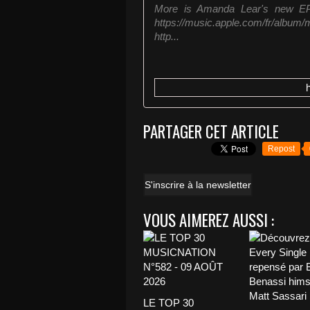
More is Amanda Lear's new EP 
https://music.apple.com/fr/alb
http...
PARTAGER CET ARTICLE
Repost
S'inscrire à la newsletter
VOUS AIMEREZ AUSSI :
LE TOP 30