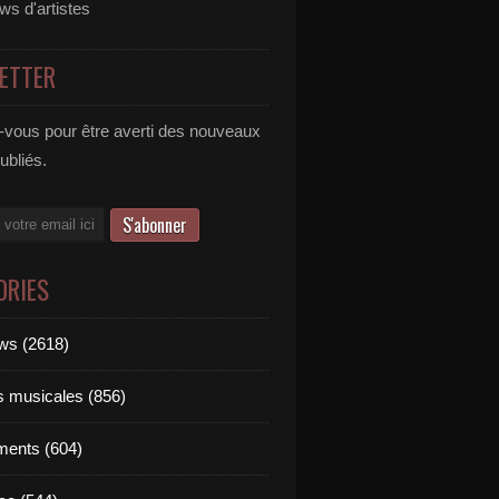
ews d'artistes
ETTER
vous pour être averti des nouveaux
publiés.
ORIES
ews (2618)
ts musicales (856)
ments (604)