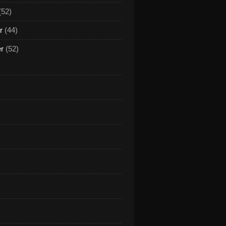
(52)
r
(44)
er
(52)