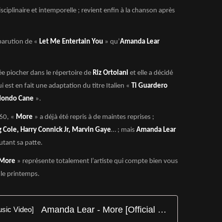
sciplinaire et intemporelle ; revient enfin à la chanson après
 parution de «
Let Me Entertain You
» qu’
Amanda Lear
ée piocher dans le répertoire de
Riz Ortolani
et elle a décidé
i est en fait une adaptation du titre Italien «
Ti Guardero
ondo Cane
».
 60, «
More
» a déjà été repris à de maintes reprises ;
g Cole, Harry Connick Jr, Marvin Gaye
… ; mais
Amanda Lear
utant sa patte.
More
» représente totalement l’artiste qui compte bien vous
 le printemps.
Amanda Lear - More [Official Music Video]