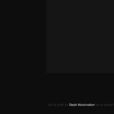
Voir le profil de
Steph Musicnation
sur le portail