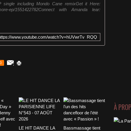
single including Mondo Cane remixGet it Here:
um/more-ep/1551422782Connect with Amanda lear:
https://www.youtube.com/watch?v=hUVwrTv_RQQ
0
À PRO
LE HIT DANCE LA
Bassmassage tient