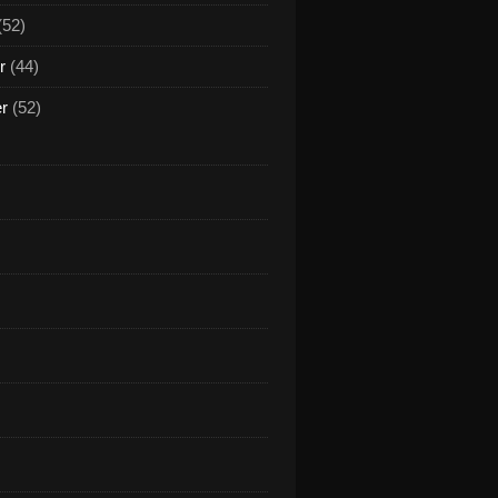
(52)
r
(44)
er
(52)