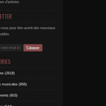
ews d'artistes
ETTER
vous pour être averti des nouveaux
publiés.
ORIES
ews (2618)
ts musicales (856)
ments (603)