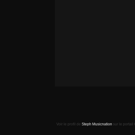
Voir le profil de
Steph Musicnation
sur le portail