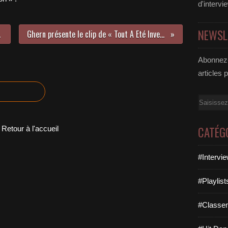
d'intervi
NEWSL
ouni !
Ghern présente le clip de « Tout A Eté Inventé Pour Toi » !
Abonnez-
articles 
Email
CATÉG
Retour à l'accueil
#Intervi
#Playlis
#Classe