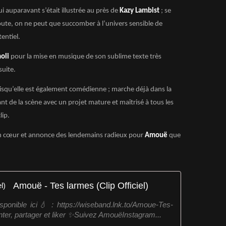
ui auparavant s’était illustrée au près de
Kazy Lambist
; se
oute, on ne peut que succomber à l’univers sensible de
tentiel.
oli
pour la mise en musique de son sublime texte très
suite.
isqu’elle est également comédienne ; marche déjà dans la
ant de la scène avec un projet mature et maîtrisé à tous les
lip.
in cœur et annonce des lendemains radieux pour
Amouë
que
Amouë - Tes larmes (Clip Officiel)
onible ici💧 : https://wiseband.lnk.to/Amoue-Tes-
r, partager et liker ✨Suivez AmouëInstagram...