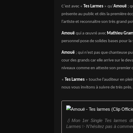
C’est avec «
Tes Larmes
» qu’
Amouë
; q
présente au public et dès la première éc
l’artiste et reconnaître son très grand po
Amouë
qui a œuvré avec
Mathieu Gram
personnel pose de solides bases pour la 
Amouë
; qui n’est pas que chanteuse pu
cour des grands car elle arrive sur le dev
niveaux comme en atteste son premier c
«
Tes Larmes
» touche l’auditeur en ple
nous vous invitons à suivre de très près.
💧Mon 1er Single Tes larmes disp
Larmes✨ N'hésitez pas à commente