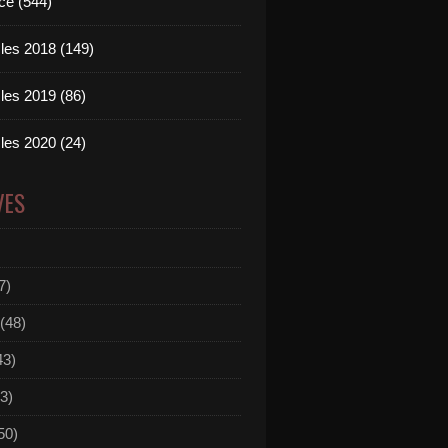
ce (544)
les 2018 (149)
les 2019 (86)
les 2020 (24)
VES
7)
(48)
43)
3)
50)