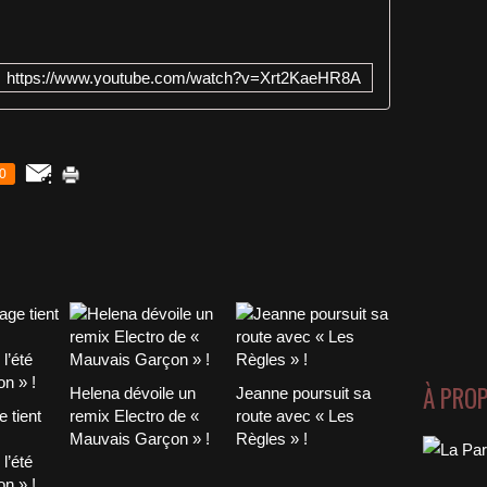
https://www.youtube.com/watch?v=Xrt2KaeHR8A
0
À PRO
Helena dévoile un
Jeanne poursuit sa
 tient
remix Electro de «
route avec « Les
Mauvais Garçon » !
Règles » !
l’été
n » !