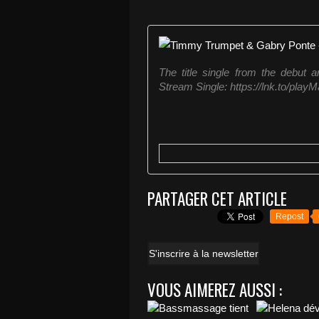
The title single from the debu
Stream Single: https://lnk.to/play
PARTAGER CET ARTICLE
Repost
S'inscrire à la newsletter
VOUS AIMEREZ AUSSI :