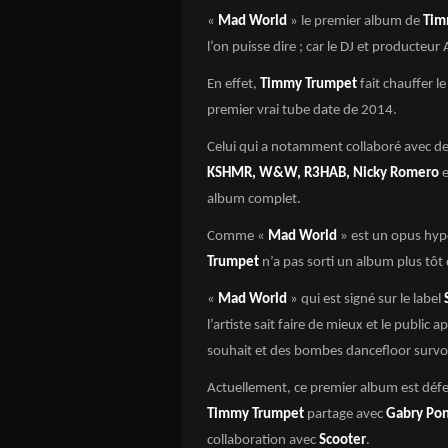
«
Mad World
» le premier album de
Tim
l’on puisse dire ; car le DJ et producteur
En effet,
Timmy Trumpet
fait chauffer 
premier vrai tube date de 2014.
Celui qui a notamment collaboré avec des
KSHMR, W&W, R3HAB, Nicky Romero
e
album complet.
Comme «
Mad World
» est un opus hyp
Trumpet
n’a pas sorti un album plus tôt d
«
Mad World
» qui est signé sur le label
l’artiste sait faire de mieux et le publi
souhait et des bombes dancefloor survo
Actuellement, ce premier album est défe
Timmy Trumpet
partage avec
Gabry Po
collaboration avec
Scooter
.