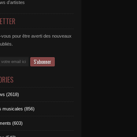
ews d'artistes
ETTER
vous pour être averti des nouveaux
publiés.
ORIES
ews (2618)
ts musicales (856)
ments (603)