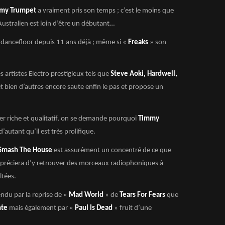
my Trumpet
a vraiment pris son temps ; c’est le moins que
 Australien est loin d’être un débutant…
le dancefloor depuis 11 ans déjà ; même si «
Freaks
» son
 artistes Electro prestigieux tels que
Steve Aoki, Hardwell,
t bien d’autres encore saute enfin le pas et propose un
er riche et qualitatif, on se demande pourquoi
Timmy
’autant qu’il est très prolifique.
Smash The House
est assurément un concentré de ce que
c appréciera d’y retrouver des morceaux radiophoniques à
ltées.
ndu par la reprise de «
Mad World
» de
Tears For Fears
que
nte
mais également par «
Paul Is Dead
» fruit d’une