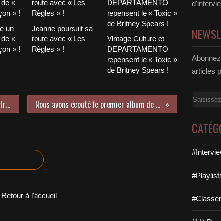
d'intervi
le un
Jeanne poursuit sa
NEWSL
 de «
route avec « Les
Vintage Culture et
on » !
Règles » !
DEPARTAMENTO
Abonnez-
repensent le « Toxic »
de Britney Spears !
articles 
Email
Calogero est de retour avec « Centre Ville » !
Nous avons écouté le premier album de Squeezie !
CATÉG
#Intervi
#Playlis
Retour à l'accueil
#Classe