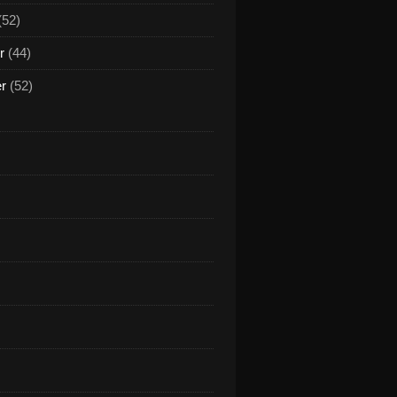
(52)
r
(44)
er
(52)