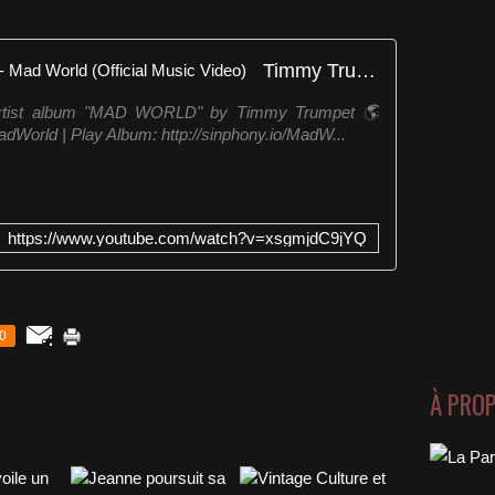
Timmy Trumpet & Gabry Ponte - Mad World (Official Music Video)
t artist album "MAD WORLD" by Timmy Trumpet 🌎
MadWorld | Play Album: http://sinphony.io/MadW...
https://www.youtube.com/watch?v=xsgmjdC9jYQ
0
À PRO