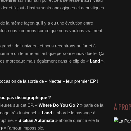
ecentrer sur l’humain pur et cela se ressent au niveau
der et l'ajout d'instruments analogiques et acoustiques
de la même façon qu’il y a eu une évolution entre
 plus nous zoomons sur ce que nous voulons vraiment
rand ; de l’univers ; et nous recentrons au fur et à
u, homme ou femme en tant que personne individuelle. Ça
 nos morceaux mais également dans le clip de «
Land
».
eau pas discographique ?
À PRO
ieures sur cet EP. «
Where Do You Go ?
» parle de la
énage très fusionnel. «
Land
» aborde le passage à
 rupture. «
Sicilian Automata
» aborde quant à elle la
es
» l'amour impossible.