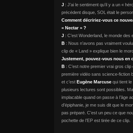
J
: J’ai le sentiment qu’il y a un « h
précédent disque, SOL était le person
Comment décririez-vous ce nouvea
« Nectar » ?
J
: C’est Wonderland, le monde des 
B
: Nous n’avons pas vraiment voulu 
clip de « Land » explique bien le mor
Justement, pouvez-vous nous en di
B
: C’est notre premier vrai gros clip 
première vidéo sans science-fiction b
et c’est
Eugène Marcuse
qui tient le
plusieurs lectures sont possibles. Ma 
implacable quand on passe à l’âge adu
d’épiphanie, je me suis dit que le mo
pas préparé. C’est un peu ce que no
pochette de l’EP est tirée de ce clip.