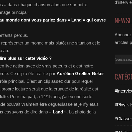
d'intervi
éros » dans chaque chanson alors que sur notre
nage principal.
NEWSL
u monde dont vous parlez dans « Land » qui ouvre
Abonnez-
enfants perdus.
articles 
représenter un monde mais plutôt une situation et le
ceau.
Email
re plus sur cette vidéo ?
en live action avec de vrais acteurs et c’est notre
rute. Ce clip a été réalisé par
Aurélien Grellier-Beker
CATÉG
 rôle principal. C’est un clip assez dur pour lequel
propre lecture serait que la cruauté de la réalité est
#Intervi
lte. Pour ma part, à 14/15 ans, j’ai eu une sorte
nde pouvait vraiment être dégueulasse et je n’y étais
#Playlis
us essayons de dire dans «
Land
». La photo de la
#Classe