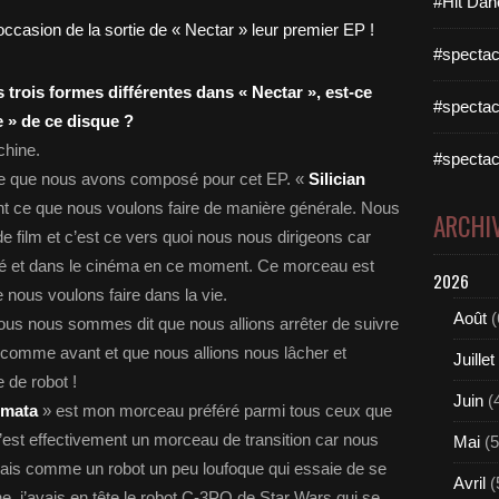
#Hit Dan
#spectac
 trois formes différentes dans « Nectar », est-ce
#spectac
e » de ce disque ?
chine.
#spectac
itre que nous avons composé pour cet EP. «
Silician
nt ce que nous voulons faire de manière générale. Nous
ARCHI
film et c’est ce vers quoi nous nous dirigeons car
ité et dans le cinéma en ce moment. Ce morceau est
2026
e nous voulons faire dans la vie.
Août
(
ous nous sommes dit que nous allions arrêter de suivre
tte comme avant et que nous allions nous lâcher et
Juillet
 de robot !
Juin
(
omata
» est mon morceau préféré parmi tous ceux que
 c’est effectivement un morceau de transition car nous
Mai
(5
mais comme un robot un peu loufoque qui essaie de se
Avril
(
ne, j’avais en tête le robot C-3PO de Star Wars qui se