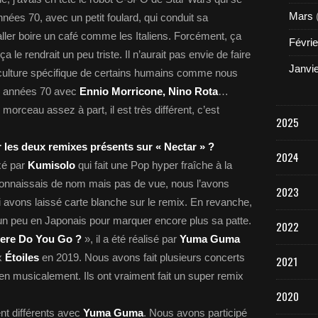
Mars
ées 70, avec un petit foulard, qui conduit sa
’aller boire un café comme les Italiens. Forcément, ça
Févrie
ça le rendrait un peu triste. Il n’aurait pas envie de faire
Janvi
a culture spécifique de certains humains comme nous
es années 70 avec
Ennio Morricone, Nino Rota
…
morceau assez à part, il est très différent, c’est
2025
 les deux remixes présents sur « Nectar » ?
2024
xé par
Kumisolo
qui fait une Pop hyper fraîche à la
 connaissais de nom mais pas de vue, nous l’avons
2023
ui avons laissé carte blanche sur le remix. En revanche,
n peu en Japonais pour marquer encore plus sa patte.
2022
ere Do You Go ?
», il a été réalisé par
Yuma Guma
ux
Étoiles
en 2019. Nous avons fait plusieurs concerts
2021
n musicalement. Ils ont vraiment fait un super remix
2020
nt différents avec
Yuma Guma
. Nous avons participé