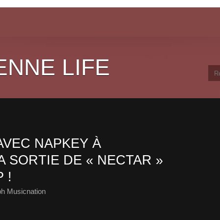
ENNE LIFE
AVEC NAPKEY À
A SORTIE DE « NECTAR »
 !
ph Musicnation