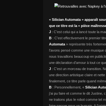
« Silician Automata » apparaît sous
que ce titre est la « pièce maîtress
J
: C’est celui qui a lancé toute la ma
B
: C’est effectivement le premier t
Automata
» représente très forteme
l’avons pensé comme une musique de 
nous travaillons beaucoup en public
une déclaration d’amour à tout ce qu
J
: C’est un morceau de transition. N
une direction artistique claire et ne
finalement, ce titre parle quand même
B
: Personnellement, «
Silician Aut
j’ai pu faire et comme le dit Justine,
ne traitons plus le robot comme tel 
faire passer pour un humain. A l’origi