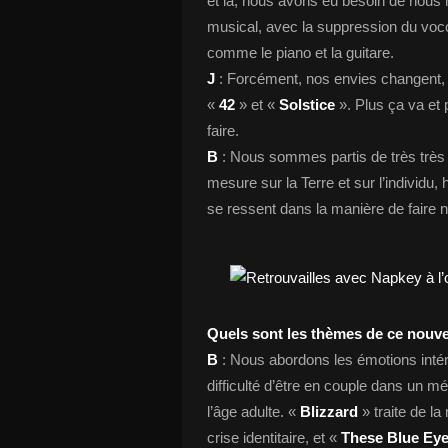
et là, nous avons eu besoin de nous r
musical, avec la suppression du voco
comme le piano et la guitare.
J
: Forcément, nos envies changent, 
«
42
» et «
Solstice
». Plus ça va et
faire.
B
: Nous sommes partis de très très g
mesure sur la Terre et sur l’individ
se ressent dans la manière de faire
Quels sont les thèmes de ce nouv
B
: Nous abordons les émotions intér
difficulté d’être en couple dans un m
l’âge adulte. «
Blizzard
» traite de la
crise identitaire, et «
These Blue Ey