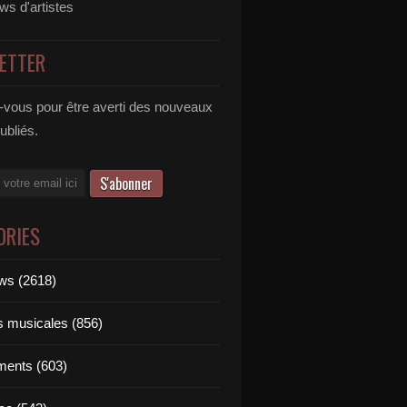
ews d'artistes
ETTER
vous pour être averti des nouveaux
publiés.
ORIES
ews (2618)
ts musicales (856)
ments (603)