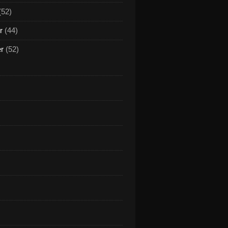
(52)
r
(44)
er
(52)