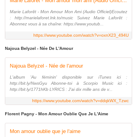
Marie Laforêt - Mon amour mon ami (Audio Officiel)
Marie Laforêt - Mon Amour Mon Ami (Audio Officiel)Ecoutez
: http://marielaforet.lnk.to/music Suivez Marie Laforêt :
Abonnez vous à sa chaîne: https://www.youtub...
https://www.youtube.com/watch?v=oxnX23_494U
Najoua Belyzel - Née De L'Amour
Najoua Belyzel - Née de l'amour
L'album 'Au féminin' disponible sur iTunes ici :
http://bit.ly/NwsGyu Abonne-toi à Scorpio Music ici :
http://bit.ly/1771hKb LYRICS : J'ai dix mille ans de v...
https://www.youtube.com/watch?v=ddqkWX_Tzwc
Florent Pagny - Mon Amour Oublie Que Je L'Aime
Mon amour oublie que je l'aime