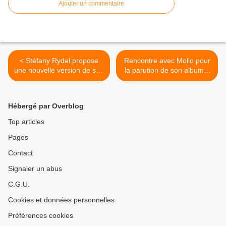
Ajouter un commentaire
< Stéfany Rydel propose
Rencontre avec Molio pour
une nouvelle version de son
la parution de son album «
titre « Idéaux » !
Paris Fashion And Lights » !
>
Hébergé par Overblog
Top articles
Pages
Contact
Signaler un abus
C.G.U.
Cookies et données personnelles
Préférences cookies