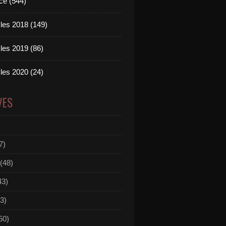
ce (544)
les 2018 (149)
les 2019 (86)
les 2020 (24)
VES
7)
(48)
43)
3)
50)