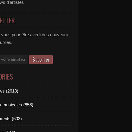
ews d'artistes
ETTER
vous pour être averti des nouveaux
publiés.
ORIES
ews (2618)
ts musicales (856)
ments (603)