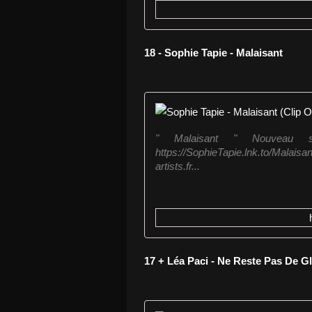
18 - Sophie Tapie - Malaisant
" Malaisant " Nouveau si
https://SophieTapie.lnk.to/Malais
artists.fr...
17 + Léa Paci - Ne Reste Pas De G