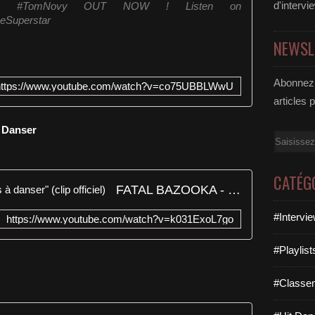
d'intervi
ne & #TomNovy OUT NOW ! Listen on
neSuperstar
NEWSL
Abonnez-
https://www.youtube.com/watch?v=co75UBBLWwU
articles 
A Danser
Email
CATÉG
FATAL BAZOOKA - "J'arrive pas à danser" (clip officiel)
#Intervi
https://www.youtube.com/watch?v=k031ExoL7go
#Playlis
#Classe