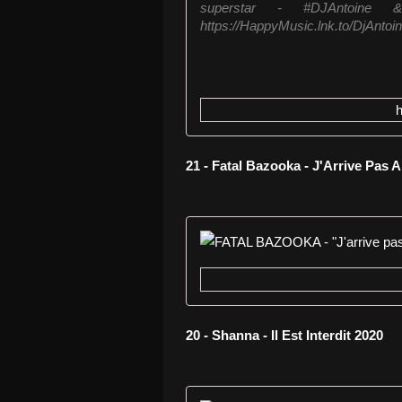
superstar - #DJAntoi
https://HappyMusic.lnk.to/DjAntoi
21 - Fatal Bazooka - J'Arrive Pas 
20 - Shanna - Il Est Interdit 2020