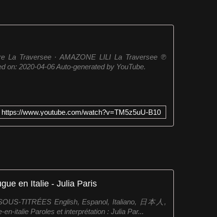
re La Traversee · AMAZONE LILI La Traversee ℗
on: 2020-04-06 Auto-generated by YouTube.
https://www.youtube.com/watch?v=TM5z5uU-B10
gue en Italie - Julia Paris
US-TITRÉES English, Espanol, Italiano, 日本人,
.fr/fugue-en-italie Paroles et interprétation : Julia Par...