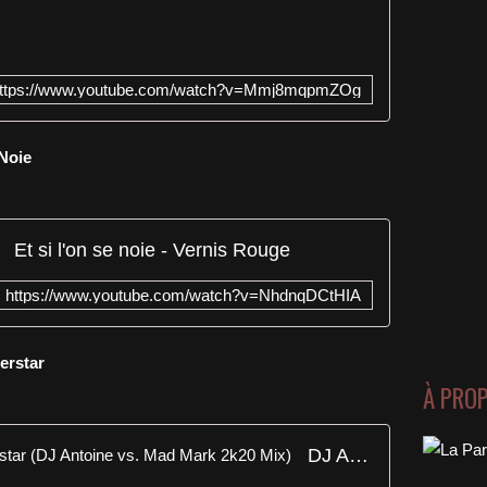
ttps://www.youtube.com/watch?v=Mmj8mqpmZOg
 Noie
Et si l'on se noie - Vernis Rouge
https://www.youtube.com/watch?v=NhdnqDCtHIA
erstar
À PRO
DJ Antoine & Tom Novy - Superstar (DJ Antoine vs. Mad Mark 2k20 Mix)