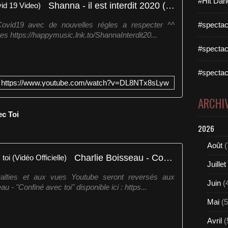
#Hit Dan
Shanna - il est interdit 2020 (Covid 19 Video)
ovid19 avec de nouvelles régles a respecter ^^
#spectac
mes https://happymusic.lnk.to/ShannaInterdit20...
#spectac
#spectac
https://www.youtube.com/watch?v=DL8NTx8sLyw
ARCHI
ec Toi
2026
Août
(
Charlie Boisseau - Confiné avec toi (Vidéo Officielle)
Juillet
yalties et aux vues Youtube seront reversés aux
Juin
(
 - "Confiné avec toi" disponible ici : https...
Mai
(5
Avril
(