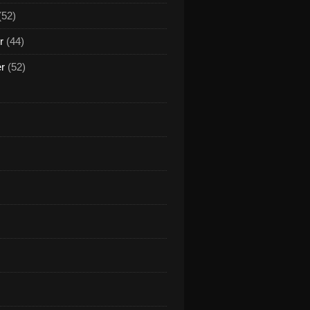
(52)
r
(44)
er
(52)