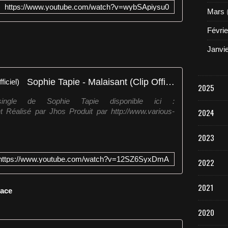
https://www.youtube.com/watch?v=wybSApiysu0
Mars
Févrie
Janvi
Sophie Tapie - Malaisant (Clip Officiel)
2025
ngle de Sophie Tapie disponible ici :
ant Réalisé par Jhos Produit par http://www.various-
2024
2023
https://www.youtube.com/watch?v=12SZ6SyxDmA
2022
2021
lace
2020