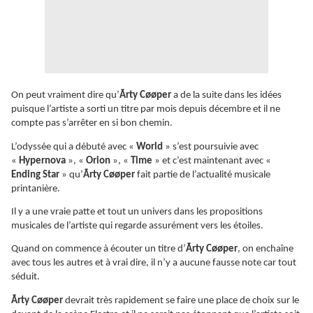
On peut vraiment dire qu’
Ārty Cøøper
a de la suite dans les idées
puisque l’artiste a sorti un titre par mois depuis décembre et il ne
compte pas s’arrêter en si bon chemin.
L’odyssée qui a débuté avec «
World
» s’est poursuivie avec
«
Hypernova
», «
Orion
», «
Time
» et c’est maintenant avec «
Ending Star
» qu’
Ārty Cøøper
fait partie de l’actualité musicale
printanière.
Il y a une vraie patte et tout un univers dans les propositions
musicales de l’artiste qui regarde assurément vers les étoiles.
Quand on commence à écouter un titre d’
Ārty Cøøper
, on enchaîne
avec tous les autres et à vrai dire, il n’y a aucune fausse note car tout
séduit.
Ārty Cøøper
devrait très rapidement se faire une place de choix sur le