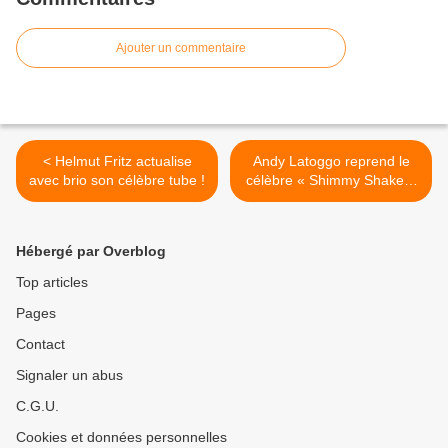
Ajouter un commentaire
< Helmut Fritz actualise
Andy Latoggo reprend le
avec brio son célèbre tube !
célèbre « Shimmy Shake »
des 740 Boyz ! >
Hébergé par Overblog
Top articles
Pages
Contact
Signaler un abus
C.G.U.
Cookies et données personnelles