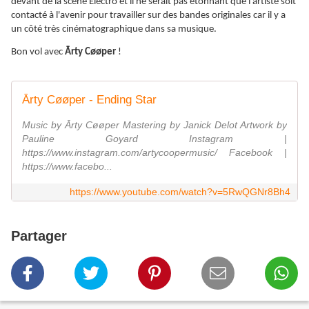
devant de la scène Electro et il ne serait pas étonnant que l’artiste soit
contacté à l'avenir pour travailler sur des bandes originales car il y a
un côté très cinématographique dans sa musique.
Bon vol avec
Ārty Cøøper
!
Ārty Cøøper - Ending Star
Music by Ārty Cøøper Mastering by Janick Delot Artwork by
Pauline Goyard Instagram |
https://www.instagram.com/artycoopermusic/ Facebook |
https://www.facebo...
https://www.youtube.com/watch?v=5RwQGNr8Bh4
Partager