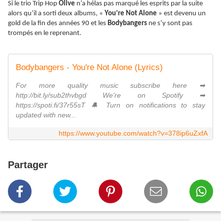
Si le trio Trip Hop
Olive
n’a hélas pas marqué les esprits par la suite
alors qu’il a sorti deux albums, «
You’re Not Alone
» est devenu un
gold de la fin des années 90 et les
Bodybangers
ne s’y sont pas
trompés en le reprenant.
Bodybangers - You're Not Alone (Lyrics)
For more quality music subscribe here ➡
http://bit.ly/sub2thvbgd We're on Spotify ➡
https://spoti.fi/37r55sT 🔔 Turn on notifications to stay
updated with new...
https://www.youtube.com/watch?v=378ip6uZxfA
Partager