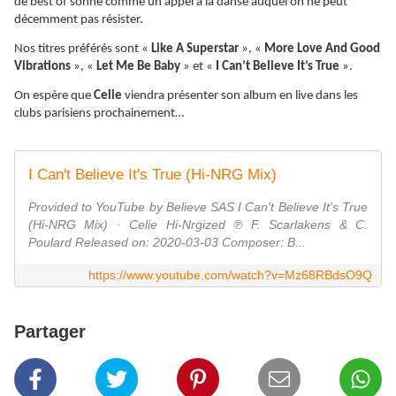
de best of sonne comme un appel à la danse auquel on ne peut
décemment pas résister.
Nos titres préférés sont «
Like A Superstar
», «
More Love And Good
Vibrations
», «
Let Me Be Baby
» et «
I Can’t Believe It’s True
».
On espère que
Celie
viendra présenter son album en live dans les
clubs parisiens prochainement…
I Can't Believe It's True (Hi-NRG Mix)
Provided to YouTube by Believe SAS I Can't Believe It's True
(Hi-NRG Mix) · Celie Hi-Nrgized ℗ F. Scarlakens & C.
Poulard Released on: 2020-03-03 Composer: B...
https://www.youtube.com/watch?v=Mz68RBdsO9Q
Partager