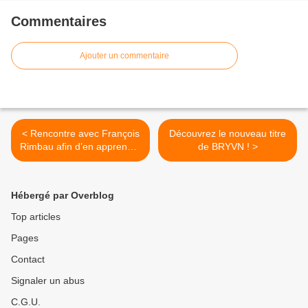
Commentaires
Ajouter un commentaire
< Rencontre avec François
Découvrez le nouveau titre
Rimbau afin d’en apprendre
de BRYVN ! >
plus sur « La Grande Et
Fabuleuse Histoire Du
Commerce »!
Hébergé par Overblog
Top articles
Pages
Contact
Signaler un abus
C.G.U.