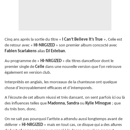
Cinq ans après la sortie du titre «
I Can’t Believe It’s True
», Celie est
de retour avec «
HI-NRGIZED
» son premier album concocté avec
Fabien Scarlakens
alias
DJ Esteban
.
Au programme de «
HI-NRGIZED
» dix titres dancefloor dont le
premier single de
Celie
dans une nouvelle version que l’on retrouve
également en version club.
Interprétés en anglais, les morceaux de la chanteuse ont quelque
chose d’incroyablement efficaces et d’intemporels.
A l’écoute de cet album réussi et très dansant, on sent parfois ici ou là
des influences telles que
Madonna, Sandra
ou
Kylie Minogue
; que
du très bon, donc.
On ne sait pas pourquoi l’artiste a attendu aussi longtemps avant de
délivrer «
HI-NRGIZED
» mais en tout cas, ce disque qui a des allures