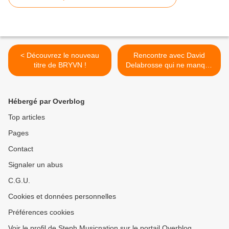
< Découvrez le nouveau
Rencontre avec David
titre de BRYVN !
Delabrosse qui ne manque
pas d’actualités ! >
Hébergé par Overblog
Top articles
Pages
Contact
Signaler un abus
C.G.U.
Cookies et données personnelles
Préférences cookies
Voir le profil de Steph Musicnation sur le portail Overblog