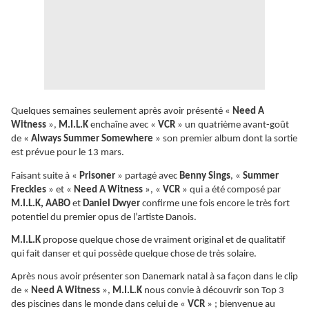
Quelques semaines seulement après avoir présenté «
Need A
Witness
»,
M.I.L.K
enchaîne avec «
VCR
» un quatrième avant-goût
de «
Always Summer Somewhere
» son premier album dont la sortie
est prévue pour le 13 mars.
Faisant suite à «
Prisoner
» partagé avec
Benny Sings
, «
Summer
Freckles
» et «
Need A Witness
», «
VCR
» qui a été composé par
M.I.L.K, AABO
et
Daniel Dwyer
confirme une fois encore le très fort
potentiel du premier opus de l’artiste Danois.
M.I.L.K
propose quelque chose de vraiment original et de qualitatif
qui fait danser et qui possède quelque chose de très solaire.
Après nous avoir présenter son Danemark natal à sa façon dans le clip
de «
Need A Witness
»,
M.I.L.K
nous convie à découvrir son Top 3
des piscines dans le monde dans celui de «
VCR
» ; bienvenue au