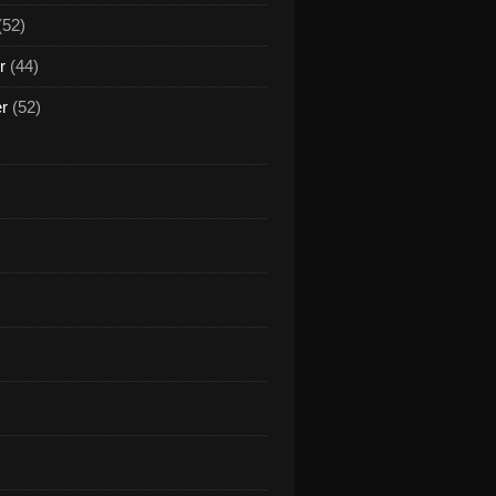
(52)
r
(44)
er
(52)