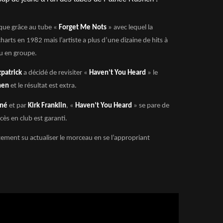
que grâce au tube «
Forget Me Nots
» avec lequel la
arts en 1982 mais l’artiste a plus d’une dizaine de hits à
ou en groupe.
zpatrick
a décidé de revisiter «
Haven’t You Heard
» le
shen
et le résultat est extra.
né
et par
Kirk Franklin
, «
Haven’t You Heard
» se pare de
ès en club est garanti.
tement su actualiser le morceau en se l’appropriant