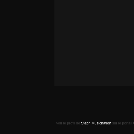
Voir le profil de
Steph Musicnation
sur le portail