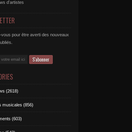
ews d'artistes
ETTER
vous pour être averti des nouveaux
publiés.
ORIES
ews (2618)
ts musicales (856)
ments (603)