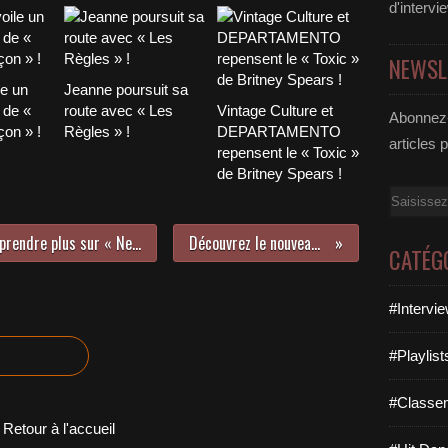
d'intervi
NEWSL
le un
Jeanne poursuit sa
 de «
route avec « Les
Vintage Culture et
Abonnez-
on » !
Règles » !
DEPARTAMENTO
articles 
repensent le « Toxic »
de Britney Spears !
Email
Rencontre avec Vérité afin d’en apprendre plus sur « New Skin » son second album !
Découvrez le nouveau clip de KIZ !
CATÉG
#Intervi
#Playlis
#Classe
Retour à l'accueil