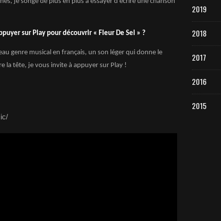
nes, je songe de plus en plus à essayer d’écrire une chanson
2019
2018
puyer sur Play pour découvrir « Fleur De Sel » ?
au genre musical en français, un son léger qui donne le
2017
 la tête, je vous invite à appuyer sur Play !
2016
2015
ic/