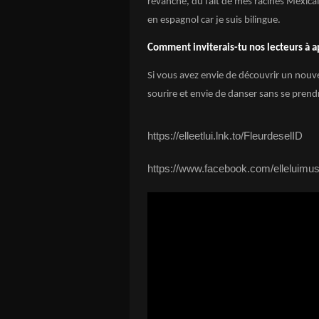
revanche, du fait de mes racines Mexicai
en espagnol car je suis bilingue.
Comment inviterais-tu nos lecteurs à ap
Si vous avez envie de découvrir un nouve
sourire et envie de danser sans se prendre
https://elleetlui.lnk.to/FleurdeselID
https://www.facebook.com/elleluimus