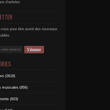
ews d'artistes
ETTER
vous pour être averti des nouveaux
publiés.
ORIES
ews (2618)
ts musicales (856)
ments (603)