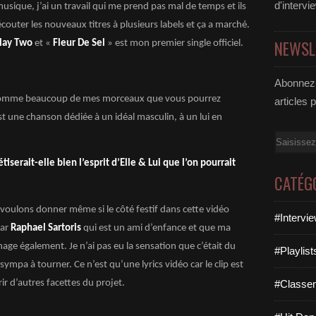
d'intervi
musique, j’ai un travail qui me prend pas mal de temps et ils
écouter les nouveaux titres à plusieurs labels et ça a marché.
NEWSL
lay Two
et «
Fleur De Sel
» est mon premier single officiel.
Abonnez-
té comme beaucoup de mes morceaux que vous pourrez
articles 
t une chanson dédiée à un idéal masculin, à un lui en
Email
hétiserait-elle bien l’esprit d’Elle & Lui que l’on pourrait
CATÉG
 voulons donner même si le côté festif dans cette vidéo
#Intervi
par
Raphael Sartoris
qui est un ami d’enfance et que ma
nage également. Je n’ai pas eu la sensation que c’était du
#Playlis
sympa à tourner. Ce n’est qu’une lyrics vidéo car le clip est
r d’autres facettes du projet.
#Classe