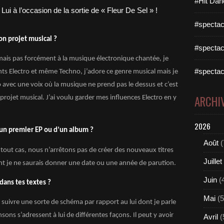
#Hit Dan
#spectac
on projet musical ?
#spectac
o mais pas forcément à la musique électronique chantée, je
#spectac
s Electro et même Techno, j’adore ce genre musical mais je
o avec une voix où la musique ne prend pas le dessus et c’est
ARCHI
 projet musical. J’ai voulu garder mes influences Electro en y
2026
’un premier EP ou d’un album ?
Août
(
out cas, nous n’arrêtons pas de créer des nouveaux titres
Juillet
nt je ne saurais donner une date ou une année de parution.
Juin
(
dans tes textes ?
Mai
(5
 suivre une sorte de schéma par rapport au lui dont je parle
sons s’adressent à lui de différentes façons. Il peut y avoir
Avril
(