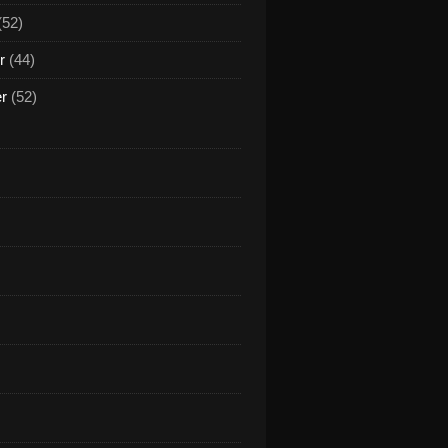
(52)
r
(44)
er
(52)