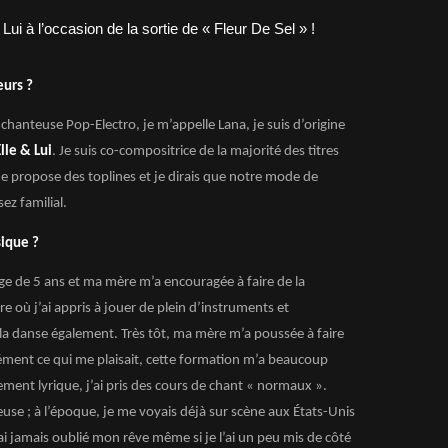
eurs ?
hanteuse Pop-Electro, je m’appelle Lana, je suis d’origine
lle & Lui
. Je suis co-compositrice de la majorité des titres
e propose des toplines et je dirais que notre mode de
ez familial.
sique ?
âge de 5 ans et ma mère m’a encouragée à faire de la
re où j’ai appris à jouer de plein d’instruments et
la danse également. Très tôt, ma mère m’a poussée à faire
cément ce qui me plaisait, cette formation m’a beaucoup
ment lyrique, j’ai pris des cours de chant « normaux ».
euse ; à l’époque, je me voyais déjà sur scène aux États-Unis
ai jamais oublié mon rêve même si je l’ai un peu mis de côté