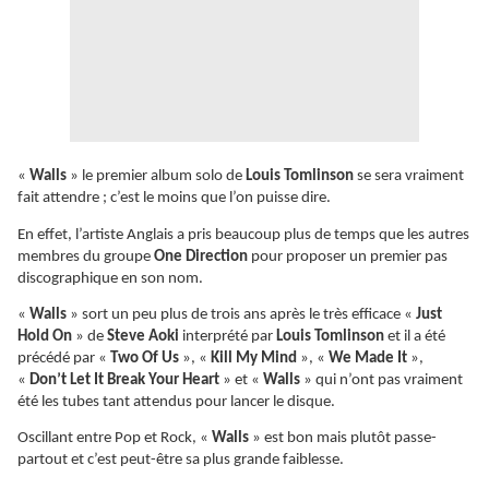
«
Walls
» le premier album solo de
Louis Tomlinson
se sera vraiment
fait attendre ; c’est le moins que l’on puisse dire.
En effet, l’artiste Anglais a pris beaucoup plus de temps que les autres
membres du groupe
One Direction
pour proposer un premier pas
discographique en son nom.
«
Walls
» sort un peu plus de trois ans après le très efficace «
Just
Hold On
» de
Steve Aoki
interprété par
Louis Tomlinson
et il a été
précédé par «
Two Of Us
», «
Kill My Mind
», «
We Made It
»,
«
Don’t Let It Break Your Heart
» et «
Walls
» qui n’ont pas vraiment
été les tubes tant attendus pour lancer le disque.
Oscillant entre Pop et Rock, «
Walls
» est bon mais plutôt passe-
partout et c’est peut-être sa plus grande faiblesse.