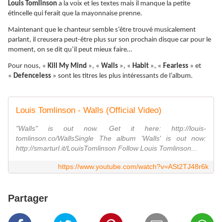
Louis Tomlinson
a la voix et les textes mais il manque la petite
étincelle qui ferait que la mayonnaise prenne.
Maintenant que le chanteur semble s’être trouvé musicalement
parlant, il creusera peut-être plus sur son prochain disque car pour le
moment, on se dit qu’il peut mieux faire…
Pour nous, «
Kill My Mind
», «
Walls
», «
Habit
», «
Fearless
» et
«
Defenceless
» sont les titres les plus intéressants de l’album.
Louis Tomlinson - Walls (Official Video)
"Walls" is out now. Get it here: http://louis-
tomlinson.co/WallsSingle The album 'Walls' is out now:
http://smarturl.it/LouisTomlinson Follow Louis Tomlinson...
https://www.youtube.com/watch?v=ASt2TJ48r6k
Partager